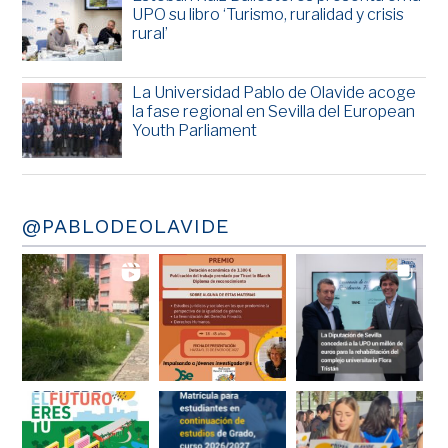
UPO su libro ‘Turismo, ruralidad y crisis
rural’
La Universidad Pablo de Olavide acoge
la fase regional en Sevilla del European
Youth Parliament
@PABLODEOLAVIDE