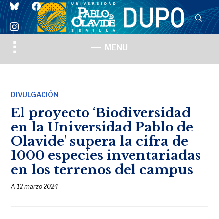
bluesky
facebook
instagram
Toggle
MENU
sidebar
&
navigation
DIVULGACIÓN
El proyecto ‘Biodiversidad
en la Universidad Pablo de
Olavide’ supera la cifra de
1000 especies inventariadas
en los terrenos del campus
A
12 marzo 2024