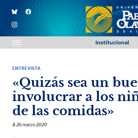
bluesky
facebook
instagram
Institucional
Toggle
sidebar
&
ENTREVISTA
navigation
«Quizás sea un bu
involucrar a los ni
de las comidas»
A
26 marzo 2020