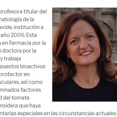
profesora titular del
atología de la
vide, institución a
l año 2006. Esta
a en Farmacia por la
s doctora por la
y trabaja
puestos bioactivos
 protector en
culares, así como
rminados factores
d del tomate
nsidera que haya
arias especiales en las circunstancias actuales