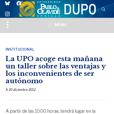
bluesky
facebook
instagram
Toggle
MENU
sidebar
&
navigation
INSTITUCIONAL
La UPO acoge esta mañana
un taller sobre las ventajas y
los inconvenientes de ser
autónomo
A
20 diciembre 2012
A partir de las 10:00 horas, tendrá lugar en la