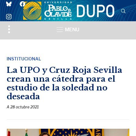
bluesky
facebook
instagram
Toggle
MENU
sidebar
&
navigation
INSTITUCIONAL
La UPO y Cruz Roja Sevilla
crean una cátedra para el
estudio de la soledad no
deseada
A
28 octubre 2021