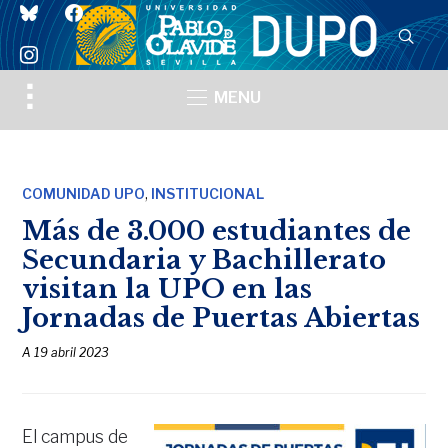
bluesky
facebook
instagram
Toggle
MENU
sidebar
&
navigation
,
COMUNIDAD UPO
INSTITUCIONAL
Más de 3.000 estudiantes de
Secundaria y Bachillerato
visitan la UPO en las
Jornadas de Puertas Abiertas
A
19 abril 2023
El campus de