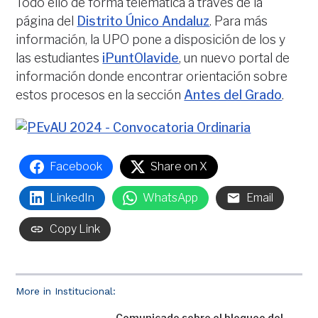
Todo ello de forma telemática a través de la
página del
Distrito Único Andaluz
. Para más
información, la UPO pone a disposición de los y
las estudiantes
iPuntOlavide
, un nuevo portal de
información donde encontrar orientación sobre
estos procesos en la sección
Antes del Grado
.
Facebook
Share on X
LinkedIn
WhatsApp
Email
Copy Link
More in Institucional:
Comunicado sobre el bloqueo del