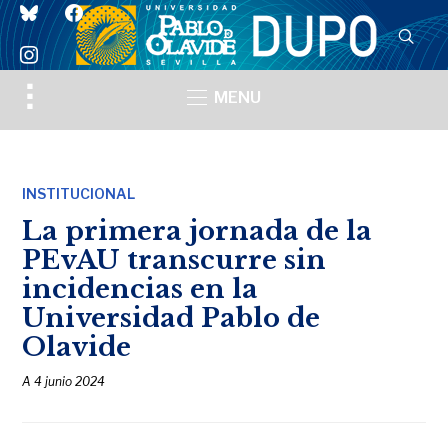
bluesky
facebook
instagram
Toggle
MENU
sidebar
&
navigation
INSTITUCIONAL
La primera jornada de la
PEvAU transcurre sin
incidencias en la
Universidad Pablo de
Olavide
A
4 junio 2024