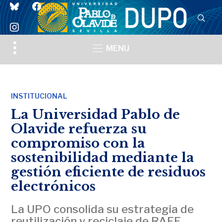
bluesky
facebook
instagram
Toggle
MENU
sidebar
&
navigation
INSTITUCIONAL
La Universidad Pablo de
Olavide refuerza su
compromiso con la
sostenibilidad mediante la
gestión eficiente de residuos
electrónicos
La UPO consolida su estrategia de
reutilización y reciclaje de RAEE