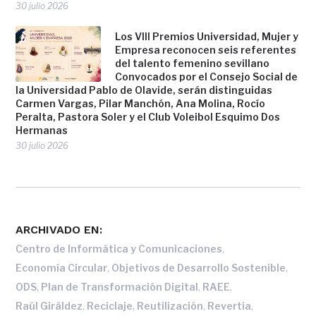
30 julio 2026
Los VIII Premios Universidad, Mujer y
Empresa reconocen seis referentes
del talento femenino sevillano
Convocados por el Consejo Social de
la Universidad Pablo de Olavide, serán distinguidas
Carmen Vargas, Pilar Manchón, Ana Molina, Rocío
Peralta, Pastora Soler y el Club Voleibol Esquimo Dos
Hermanas
30 julio 2026
ARCHIVADO EN:
,
Centro de Informática y Comunicaciones
,
,
Economía Circular
Objetivos de Desarrollo Sostenible
,
,
,
ODS
Plan de Transformación Digital
RAEE
,
,
,
,
Raúl Giráldez
Reciclaje
Reutilización
Revertia