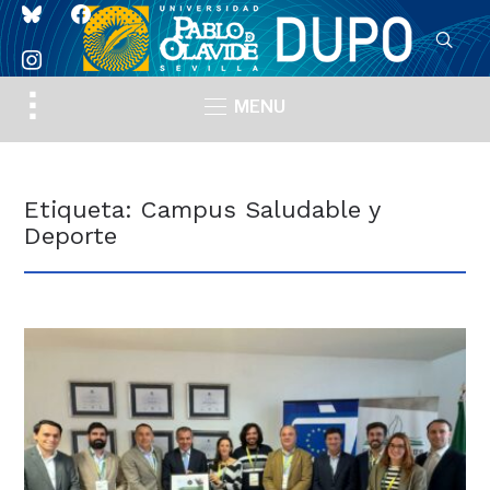
bluesky
facebook
instagram
Toggle
MENU
sidebar
&
navigation
Etiqueta:
Campus Saludable y
Deporte