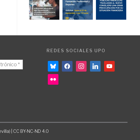
REDES SOCIALES UPO
bluesky
facebook
instagram
linkedin
youtube
flickr
villa) | CC BY-NC-ND 4.0