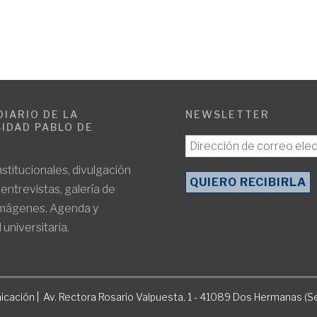
DIARIO DE LA
NEWSLETTER
IDAD PABLO DE
E
nstitucionales, divulgación
, entrevistas, galería de
imágenes. Agenda y
 universitaria.
icación | Av. Rectora Rosario Valpuesta, 1 - 41089 Dos Hermanas (Se