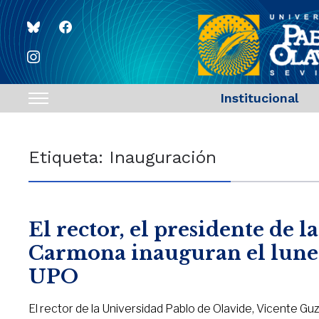
bluesky
facebook
instagram
Institucional
Toggle
sidebar
&
Etiqueta:
Inauguración
navigation
El rector, el presidente de l
Carmona inauguran el lunes
UPO
El rector de la Universidad Pablo de Olavide, Vicente Guz