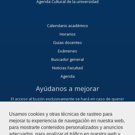
Agenda Cultural de la universidad
Calendario académico
Horarios
Guías docentes
Exámenes
Buscador general
Noticias Facultad
Agenda
Ayúdanos a mejorar
El acceso al buzón exclusivamente se hará en caso de querer
plantear cuestiones que se puedan calificar como una incidencia,
reclamación, sugerencia o felicitación.
Usamos cookies y otras técnicas de rastreo para
Contacta con nosotros
mejorar tu experiencia de navegación en nuestra web,
para mostrarte contenidos personalizados y anuncios
adecuados, para analizar el tráfico en nuestra web y