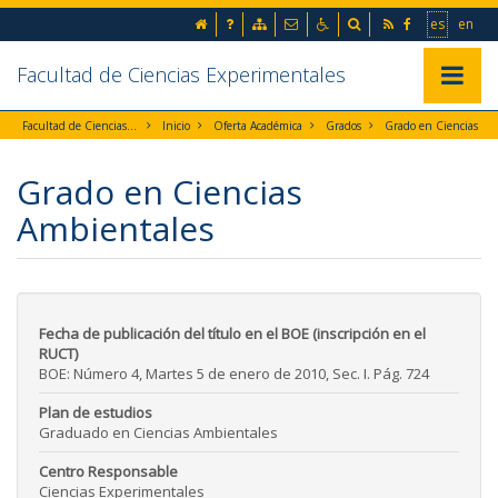
Ir al contenido principal de la página (alt + s)
inicio
Preguntas frecuentes
Mapa web
Contacto
Accesibilidad
Buscador
RSS
Facebook
Ir a la 
Go t
es
en
Ir a la cabecera de la página (alt + c)
Ir al pie de la página (alt + p)
Ir al menú principal (alt + u)
Facultad de Ciencias Experimentales
Mostrar/
Facultad de Ciencias Experimentales
Inicio
Oferta Académica
Grados
Grado en Ciencias Ambientales
Grado en Ciencias
Ambientales
Fecha de publicación del título en el BOE (inscripción en el
RUCT)
BOE: Número 4, Martes 5 de enero de 2010, Sec. I. Pág. 724
Plan de estudios
Graduado en Ciencias Ambientales
Centro Responsable
Ciencias Experimentales