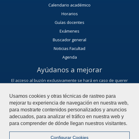
Calendario académico
Horarios
Guías docentes
Exámenes
Buscador general
Noticias Facultad
Agenda
Ayúdanos a mejorar
El acceso al buzón exclusivamente se hará en caso de querer
plantear cuestiones que se puedan calificar como una incidencia,
reclamación, sugerencia o felicitación.
Usamos cookies y otras técnicas de rastreo para
Contacta con nosotros
mejorar tu experiencia de navegación en nuestra web,
para mostrarte contenidos personalizados y anuncios
adecuados, para analizar el tráfico en nuestra web y
© 2022 Universidad Pablo de Olavide - Facultad de Ciencias
para comprender de dónde llegan nuestros visitantes.
Experimentales
Configurar Cookies