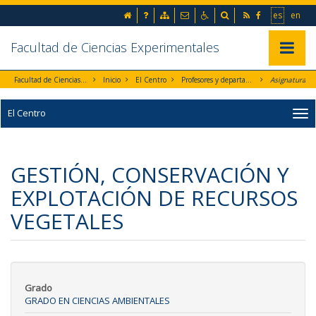
Ir al contenido principal de la página (alt + s)
inicio
Preguntas frecuentes
Mapa web
Contacto
Accesibilidad
Buscador
RSS
Facebook
Ir a la 
Go t
es
en
Ir a la cabecera de la página (alt + c)
Ir al pie de la página (alt + p)
Ir al menú principal (alt + u)
Facultad de Ciencias Experimentales
Mostrar/
Facultad de Ciencias Experimentales
Inicio
El Centro
Profesores y departamentos
Asignaturas
El Centro
GESTIÓN, CONSERVACIÓN Y
EXPLOTACIÓN DE RECURSOS
VEGETALES
Grado
GRADO EN CIENCIAS AMBIENTALES