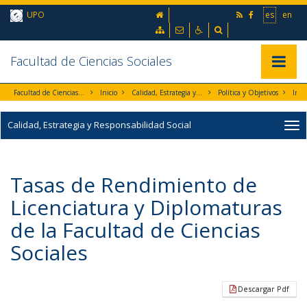
Ir al contenido principal de la página (alt + s)
inicio
UPO
es
en
Ir a la cabecera de la página (alt + c)
Ir al pie de la página (alt + p)
Mapa web
Contacto
Accesibilidad
Buscador
Ir al menú principal (alt + u)
Facultad de Ciencias Sociales
Mostrar/
Facultad de Ciencias Sociales
Inicio
Calidad, Estrategia y Responsabilidad Social
Política y Objetivos
Calidad, Estrategia y Responsabilidad Social
Tasas de Rendimiento de
Licenciatura y Diplomaturas
de la Facultad de Ciencias
Sociales
Descargar Pdf