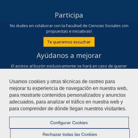
Participa
No dudes en colaborar con la Facultad de Ciencias Sociales con
propuestas e iniciativas!
Te queremos escuchar
Ayúdanos a mejorar
El acceso al buzón exclusivamente se hará en caso de querer
plantear cuestiones que se puedan calificar como una incidencia,
reclamación o sugerencia.
Usamos cookies y otras técnicas de rastreo para
Contacta con nosotros
mejorar tu experiencia de navegación en nuestra web,
para mostrarte contenidos personalizados y anuncios
adecuados, para analizar el tráfico en nuestra web y
© 2018 Universidad Pablo de Olavide - Facultad de
para comprender de dónde llegan nuestros visitantes.
Ciencias Sociales
Configurar Cookies
Contactar
|
Aviso Legal
|
Privacidad
|
Mapa web
Rechazar todas las Cookies