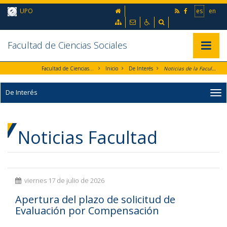
Ir al contenido principal de la página (alt + s)
inicio
UPO
es
en
Ir a la cabecera de la página (alt + c)
Ir al pie de la página (alt + p)
Mapa web
Contacto
Accesibilidad
Buscador
Ir al menú principal (alt + u)
Facultad de Ciencias Sociales
Mostrar/
Facultad de Ciencias Sociales
Inicio
De Interés
Noticias de la Facultad
De Interés
Noticias Facultad
viernes 17 de julio de 2026
Apertura del plazo de solicitud de
Evaluación por Compensación