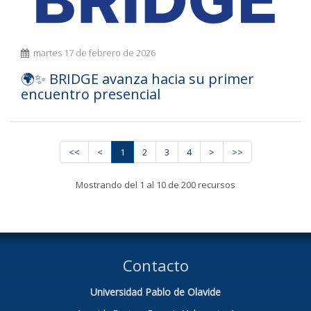
martes 17 de febrero de 2026
🌍✨ BRIDGE avanza hacia su primer
encuentro presencial
<<
<
1
2
3
4
>
>>
Mostrando del 1 al 10 de 200 recursos
Contacto
Universidad Pablo de Olavide