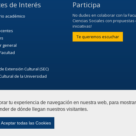
es de Interés
Participa
No dudes en colaborar con la Facu
rio académico
Ciencias Sociales con propuestas 
iniciativas!
ocentes
Te queremos escuchar
es
r general
 Facultad
de Extensión Cultural (SEC)
ultural de la Universidad
orar tu experiencia de navegación en nuestra web, para mostr
nder de dónde llegan nuestros visitantes.
ias Sociales
Contactar
|
Aviso Legal
|
Privacidad
|
Mapa 
Aceptar todas las Cookies