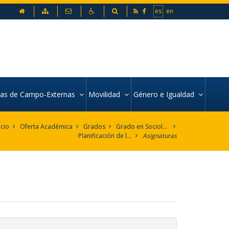
inicio
Mapa web
Contacto
Accesibilidad
Buscador
es
en
icas de Campo-Externas
Movilidad
Género e Igualdad
icio
Oferta Académica
Grados
Grado en Sociología
Planificación de la Enseñanza
Asignaturas