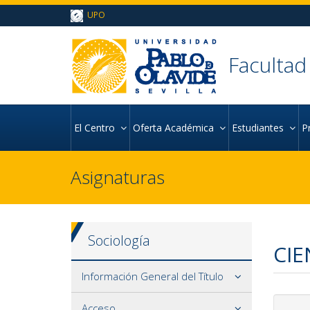
Ir al contenido principal de la página (alt + s)
UPO
Ir a la cabecera de la página (alt + c)
Ir al pie de la página (alt + p)
Ir al menú principal (alt + u)
Facultad
El Centro
Oferta Académica
Estudiantes
P
Asignaturas
Sociología
CIE
Información General del Título
Acceso