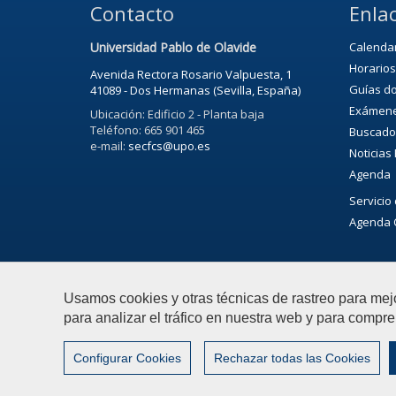
Contacto
Enlac
Universidad Pablo de Olavide
Calenda
Horarios
Avenida Rectora Rosario Valpuesta, 1
Guías d
41089 - Dos Hermanas (Sevilla, España)
Exámen
Ubicación: Edificio 2 - Planta baja
Teléfono: 665 901 465
Buscado
e-mail:
secfcs@upo.es
Noticias
Agenda
Servicio 
Agenda C
Usamos cookies y otras técnicas de rastreo para mej
para analizar el tráfico en nuestra web y para compre
© 2018 Universidad Pablo de Olavide - Facultad de Cienc
Configurar Cookies
Rechazar todas las Cookies
|
Configurar cookies