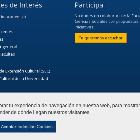
es de Interés
Participa
No dudes en colaborar con la Facu
rio académico
Ciencias Sociales con propuestas 
iniciativas!
ocentes
Te queremos escuchar
es
r general
 Facultad
de Extensión Cultural (SEC)
ultural de la Universidad
orar tu experiencia de navegación en nuestra web, para mostr
nder de dónde llegan nuestros visitantes.
ias Sociales
Contactar
|
Aviso Legal
|
Privacidad
|
Mapa 
Aceptar todas las Cookies