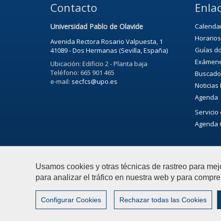
Contacto
Enlac
Universidad Pablo de Olavide
Calenda
Horarios
Avenida Rectora Rosario Valpuesta, 1
Guías d
41089 - Dos Hermanas (Sevilla, España)
Exámen
Ubicación: Edificio 2 - Planta baja
Teléfono: 665 901 465
Buscado
e-mail:
secfcs@upo.es
Noticias
Agenda
Servicio 
Agenda C
Usamos cookies y otras técnicas de rastreo para mej
para analizar el tráfico en nuestra web y para compre
© 2018 Universidad Pablo de Olavide - Facultad de Cienc
Configurar Cookies
Rechazar todas las Cookies
|
Configurar cookies