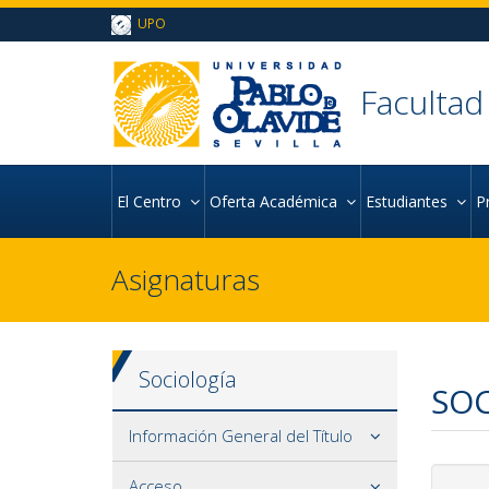
Ir al contenido principal de la página (alt + s)
UPO
Ir a la cabecera de la página (alt + c)
Ir al pie de la página (alt + p)
Ir al menú principal (alt + u)
Facultad
El Centro
Oferta Académica
Estudiantes
P
Asignaturas
Sociología
SOC
Información General del Título
Acceso