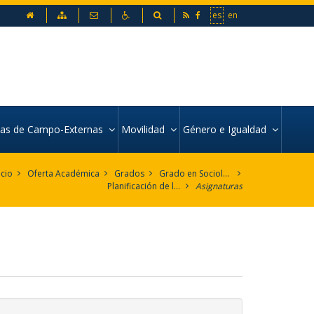
inicio
Mapa web
Contacto
Accesibilidad
Buscador
es
en
icas de Campo-Externas
Movilidad
Género e Igualdad
icio
Oferta Académica
Grados
Grado en Sociología
Planificación de la Enseñanza
Asignaturas