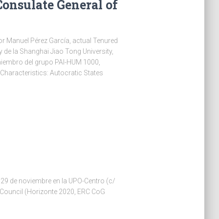
Consulate General of
or Manuel Pérez García, actual Tenured
 de la Shanghai Jiao Tong University,
 miembro del grupo PAI-HUM 1000,
 Characteristics: Autocratic States
 y 29 de noviembre en la UPO-Centro (c/
h Council (Horizonte 2020, ERC CoG