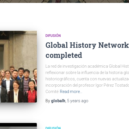
DIFUSIÓN
Global History Network
completed
La red de investigación académica Global Histo
reflexionar sobre la influencia de la historia g
historiográficos, cuenta con nuevas actualizac
incorporación del profesor Igor Pérez Tostad
Comité
Read more…
By
globalh
,
5 years
ago
DIFUSIÓN