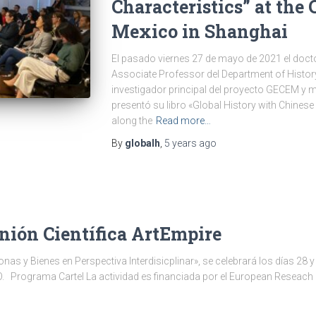
Characteristics” at the 
Mexico in Shanghai
El pasado viernes 27 de mayo de 2021 el doct
Associate Professor del Department of History
investigador principal del proyecto GECEM y
presentó su libro «Global History with Chinese
along the
Read more…
By
globalh
,
5 years
ago
unión Científica ArtEmpire
sonas y Bienes en Perspectiva Interdisicplinar», se celebrará los días 28
UPO. Programa Cartel La actividad es financiada por el European Reseac