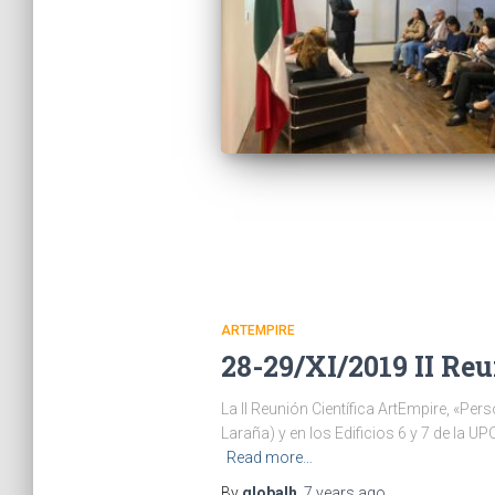
ARTEMPIRE
28-29/XI/2019 II Re
La II Reunión Científica ArtEmpire, «Per
Laraña) y en los Edificios 6 y 7 de la 
Read more…
By
globalh
,
7 years
ago