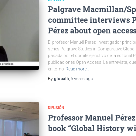
Palgrave Macmillan/Sp
committee interviews 
Pérez about open access
El profesor Manuél Perez, investigador princip
series Palgrave Studies in Comparative Global
pasada por el comité ejecutivo de la editorial
publicaciones Open Access. La entrevista, que 
en torno
Read more…
By
globalh
,
5 years
ago
DIFUSIÓN
Professor Manuel Pérez 
book “Global History w