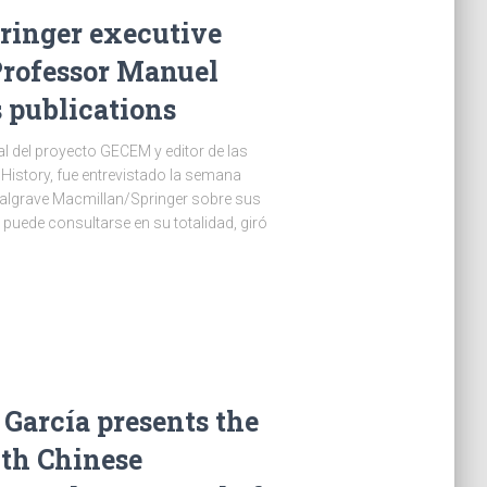
ringer executive
Professor Manuel
 publications
al del proyecto GECEM y editor de las
 History, fue entrevistado la semana
 Palgrave Macmillan/Springer sobre sus
puede consultarse en su totalidad, giró
García presents the
ith Chinese