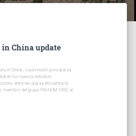
 in China update
ry in China , cuya misión principal es
lobal en los nuevos estudios
iones, entre las que se encuentra la
o, miembro del grupo PAI-HUM 1000, al