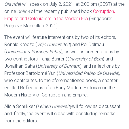
Olavide
) will speak on July 2, 2021, at 2:00 pm (CEST) at the
online
online
of the recently published book
Corruption,
Empire and Colonialism in the Modern Era
(Singapore:
Palgrave Macmillan, 2021).
The event will feature interventions by two of its editors,
Ronald Kroeze (
Vrije Universiteit
) and Pol Dalmau
(
Universidad Pompeu Fabra
), as well as presentations by
two contributors, Tanja Bührer (
University of Bern
) and
Jonathan Saha (
University of Durham
), and reflections by
Professor Bartolomé Yun (
Universidad Pablo de Olavide
),
who contributes, to the aforementioned book, a chapter
entitled Reflections of an Early Modern Historian on the
Modern History of Corruption and Empire.
Alicia Schrikker (
Leiden University
will follow as discussant
and, finally, the event will close with concluding remarks
from the editors.