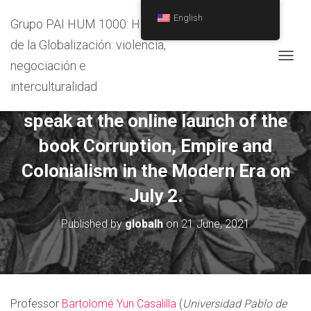
English
Grupo PAI HUM 1000: Historia
de la Globalización: violencia,
negociación e
T
O
interculturalidad
Professor Bartolomé Yun will
G
G
speak at the online launch of the
L
E
book Corruption, Empire and
N
A
Colonialism in the Modern Era on
V
I
July 2.
G
A
Published by
globalh
on
21 June, 2021
T
I
O
N
Professor
Bartolomé Yun Casalilla
(
Universidad Pablo de