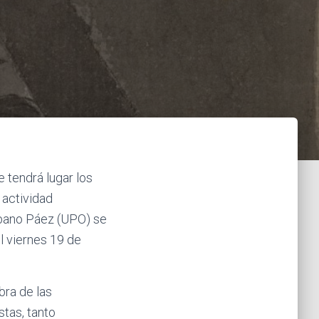
 tendrá lugar los
 actividad
ibano Páez (UPO) se
l viernes 19 de
bra de las
tas, tanto