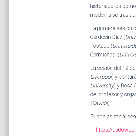
historiadores como 
moderna se traslad
La primera sesión 
Cardesín Díaz (
Univ
Tostado (
Universid
Carmichael (
Univers
La sesión del 19 d
Liverpool
) y contar
University
) y Rosa 
del profesor y orga
Olavide
).
Puede asistir al sem
https://us06w