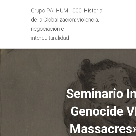
Grupo PAI HUM 1000: Historia
de la Globalización: violencia,
negociación e
interculturalidad
Seminario In
Genocide V
Massacres»