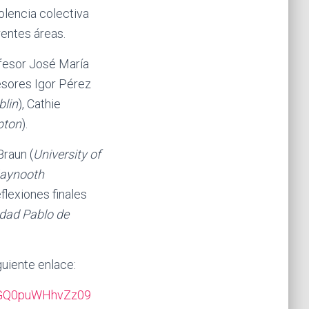
iolencia colectiva
entes áreas.
ofesor José María
esores Igor Pérez
blin
), Cathie
pton
).
Braun (
University of
aynooth
eflexiones finales
idad Pablo de
guiente enlace:
hGQ0puWHhvZz09