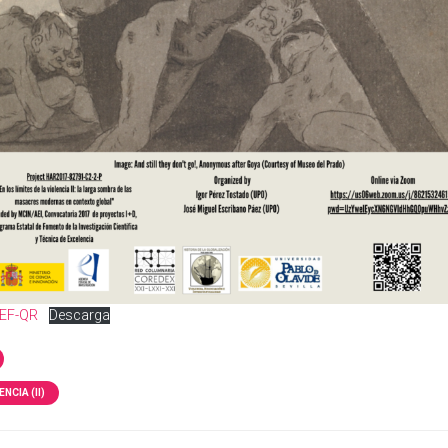
DEF-QR
Descarga
NCIA (II)