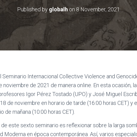
Published by
globalh
on
8 November, 2021
l Seminario Internacional Collective Violence and Genocide
 noviembre de 2021 de manera online. En esta ocasión, la
 profesores Igor Pérez Tostado (UPO) y José Miguel Escr
 18 de noviembre en horario de tarde (16:00 horas CET) y e
io de mañana (10:00 horas CET).
al de este sexto seminario es reflexionar sobre la larga som
d Moderna en época contemporánea. Así, varios especialis