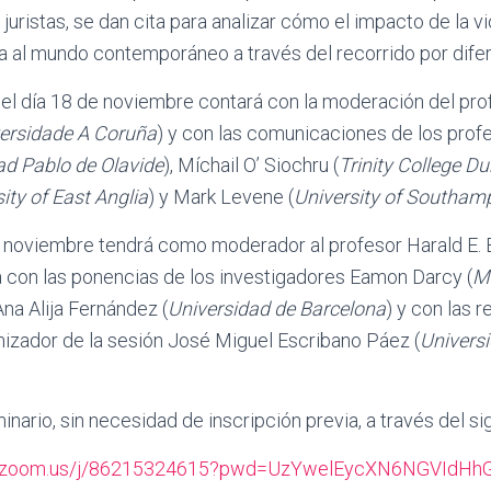
juristas, se dan cita para analizar cómo el impacto de la v
a al mundo contemporáneo a través del recorrido por difer
del día 18 de noviembre contará con la moderación del pr
ersidade A Coruña
) y con las comunicaciones de los prof
ad Pablo de Olavide
), Míchail O’ Siochru (
Trinity College Du
ity of East Anglia
) y Mark Levene (
University of Southam
e noviembre tendrá como moderador al profesor Harald E. 
á con las ponencias de los investigadores Eamon Darcy (
M
Ana Alija Fernández (
Universidad de Barcelona
) y con las r
nizador de la sesión José Miguel Escribano Páez (
Univers
inario, sin necesidad de inscripción previa, a través del si
eb.zoom.us/j/86215324615?pwd=UzYwelEycXN6NGVIdH