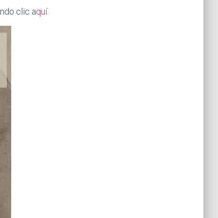
ndo clic a
quí.