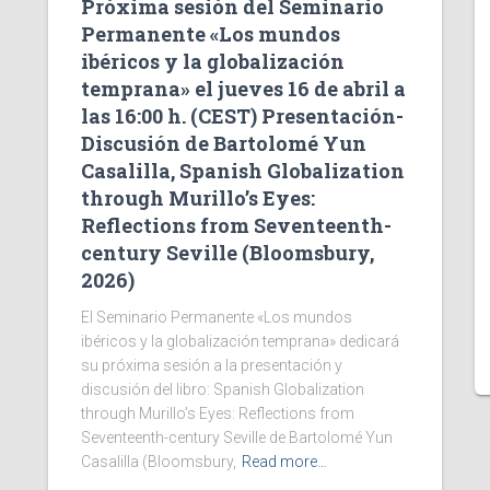
Próxima sesión del Seminario
Permanente «Los mundos
ibéricos y la globalización
temprana» el jueves 16 de abril a
las 16:00 h. (CEST) Presentación-
Discusión de Bartolomé Yun
Casalilla, Spanish Globalization
through Murillo’s Eyes:
Reflections from Seventeenth-
century Seville (Bloomsbury,
2026)
El Seminario Permanente «Los mundos
ibéricos y la globalización temprana» dedicará
su próxima sesión a la presentación y
discusión del libro: Spanish Globalization
through Murillo’s Eyes: Reflections from
Seventeenth-century Seville de Bartolomé Yun
Casalilla (Bloomsbury,
Read more…