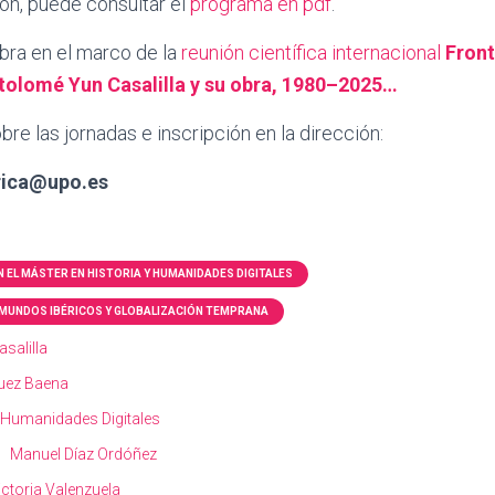
ón, puede consultar el
programa en pdf
.
bra en el marco de la
reunión científica internacional
Front
rtolomé Yun Casalilla y su obra, 1980–2025…
re las jornadas e inscripción en la dirección:
erica@upo.es
 EL MÁSTER EN HISTORIA Y HUMANIDADES DIGITALES
MUNDOS IBÉRICOS Y GLOBALIZACIÓN TEMPRANA
salilla
uez Baena
Humanidades Digitales
Manuel Díaz Ordóñez
ictoria Valenzuela