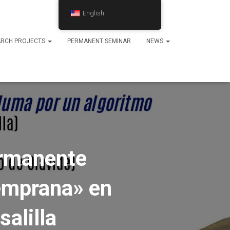
English
ARCH PROJECTS
PERMANENT SEMINAR
NEWS
ermanente
temprana» en
alilla