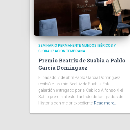
SEMINARIO PERMANENTE MUNDOS IBÉRICOS Y
GLOBALIZACIÓN TEMPRANA
Premio Beatriz de Suabia a Pablo
García Domínguez
El pasado 7 de abril Pablo García Domínguez
recibió el premio Beatriz de Suabia. Este
galardón entregado por el Cabildo Alfonso X el
Sabio premia al estudiantado de los grados de
Historia con mejor expediente
Read more…