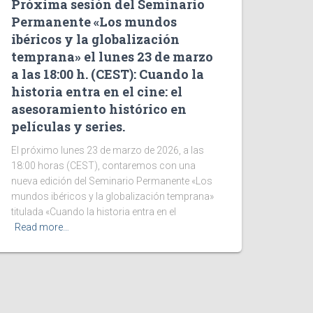
Próxima sesión del Seminario
Permanente «Los mundos
ibéricos y la globalización
temprana» el lunes 23 de marzo
a las 18:00 h. (CEST): Cuando la
historia entra en el cine: el
asesoramiento histórico en
películas y series.
El próximo lunes 23 de marzo de 2026, a las
18:00 horas (CEST), contaremos con una
nueva edición del Seminario Permanente «Los
mundos ibéricos y la globalización temprana»
titulada «Cuando la historia entra en el
Read more…