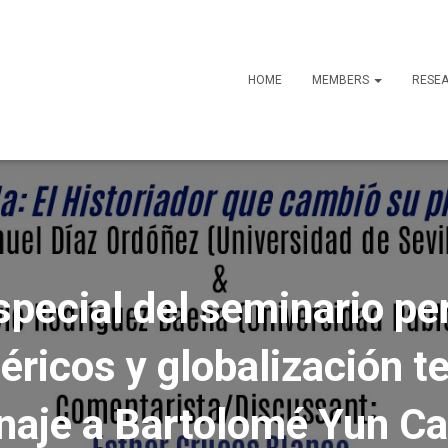
HOME
MEMBERS
RESE
special del seminario p
ricos y globalización 
aje a Bartolomé Yun Cas