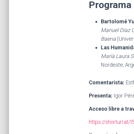
Programa d
Bartolomé Yun
Manuel Díaz 
Baena
(Univer
Las Humanida
María Laura S
Nordeste, Arg
Comentarista:
Esth
Presenta:
Igor Pér
Acceso libre a tr
https://shorturl.at/