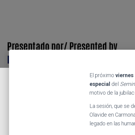
El próximo
viernes
especial
del
Semin
motivo de la jubila
La sesión, que se d
Olavide en Carmona,
legado en las human