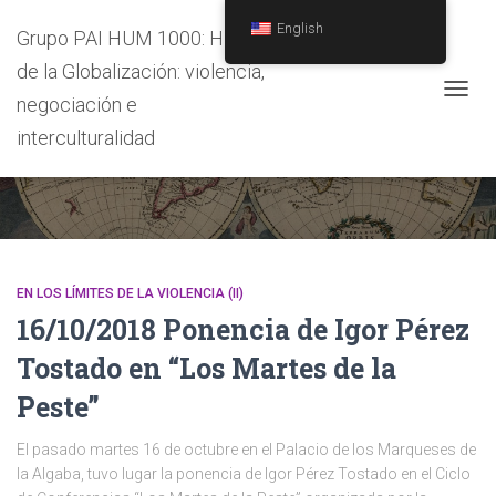
English
Grupo PAI HUM 1000: Historia
de la Globalización: violencia,
negociación e
TOGG
NAVIG
interculturalidad
CONFERENCIA
EN LOS LÍMITES DE LA VIOLENCIA (II)
16/10/2018 Ponencia de Igor Pérez
Tostado en “Los Martes de la
Peste”
El pasado martes 16 de octubre en el Palacio de los Marqueses de
la Algaba, tuvo lugar la ponencia de Igor Pérez Tostado en el Ciclo