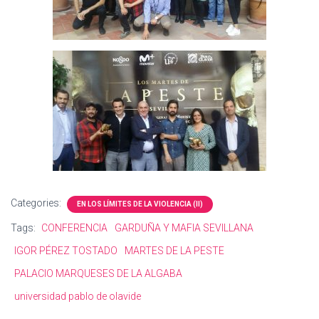
Categories:
EN LOS LÍMITES DE LA VIOLENCIA (II)
Tags:
CONFERENCIA
GARDUÑA Y MAFIA SEVILLANA
IGOR PÉREZ TOSTADO
MARTES DE LA PESTE
PALACIO MARQUESES DE LA ALGABA
universidad pablo de olavide