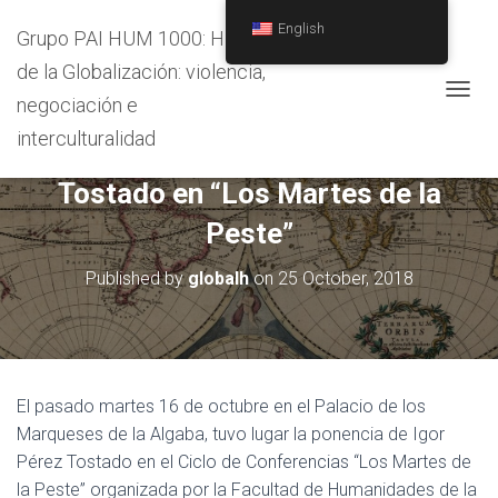
English
Grupo PAI HUM 1000: Historia
de la Globalización: violencia,
negociación e
T
O
interculturalidad
16/10/2018 Ponencia de Igor Pérez
G
G
Tostado en “Los Martes de la
L
E
Peste”
N
A
V
Published by
globalh
on
25 October, 2018
I
G
A
T
I
O
El pasado martes 16 de octubre en el Palacio de los
N
Marqueses de la Algaba, tuvo lugar la ponencia de Igor
Pérez Tostado en el Ciclo de Conferencias “Los Martes de
la Peste” organizada por la Facultad de Humanidades de la