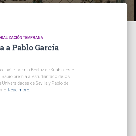
LOBALIZACIÓN TEMPRANA
a a Pablo García
cibió el premio Beatriz de Suabia. Este
l Sabio premia al estudiantado de los
 Universidades de Sevilla y Pablo de
umno
Read more…