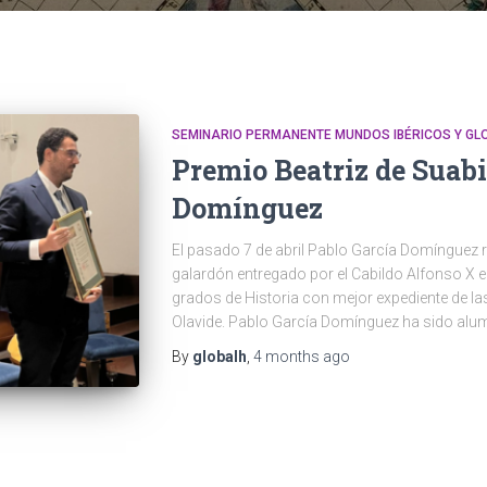
SEMINARIO PERMANENTE MUNDOS IBÉRICOS Y G
Premio Beatriz de Suabi
Domínguez
El pasado 7 de abril Pablo García Domínguez re
galardón entregado por el Cabildo Alfonso X e
grados de Historia con mejor expediente de las
Olavide. Pablo García Domínguez ha sido al
By
globalh
,
4 months
ago