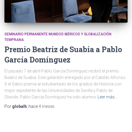
SEMINARIO PERMANENTE MUNDOS IBÉRICOS Y GLOBALIZACIÓN
TEMPRANA
Premio Beatriz de Suabia a Pablo
García Domínguez
El pasado 7 de abril Pablo García Domínguez recibió el premio
Beatriz de Suabia. Este galardón entregado por el Cabildo Alfonso
X el Sabio premia al estudiantado de los grados de Historia con
mejor expediente de las Universidades de Sevilla y Pablo de
Olavide. Pablo García Domínguez ha sido alumno
Leer más…
Por
globalh
, hace
4 meses