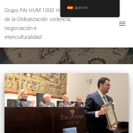
Spanish
Grupo PAI HUM 1000: Historia
de la Globalización: violencia,
negociación e
CAMB
MODO
interculturalidad
premios
DE
NAVEG