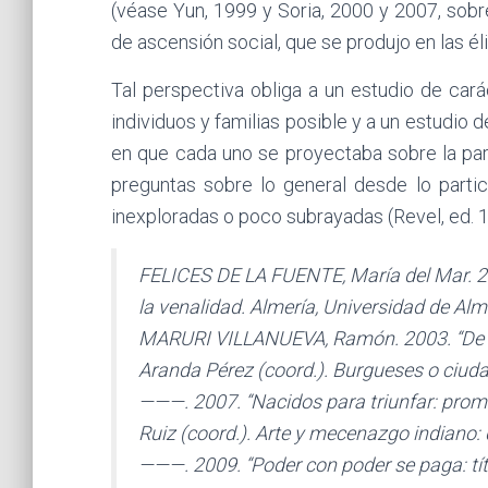
(véase Yun, 1999 y Soria, 2000 y 2007, sobr
de ascensión social, que se produjo en las éli
Tal perspectiva obliga a un estudio de car
individuos y familias posible y a un estudi
en que cada uno se proyectaba sobre la part
preguntas sobre lo general desde lo partic
inexploradas o poco subrayadas (Revel, ed. 
FELICES DE LA FUENTE, María del Mar. 201
la venalidad. Almería, Universidad de Alm
MARURI VILLANUEVA, Ramón. 2003. “De la v
Aranda Pérez (coord.). Burgueses o ciud
———. 2007. “Nacidos para triunfar: promoc
Ruiz (coord.). Arte y mecenazgo indiano: d
———. 2009. “Poder con poder se paga: títu