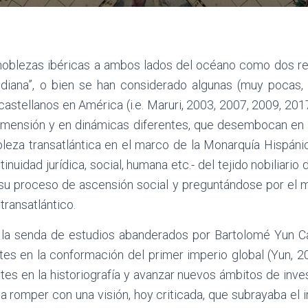
 noblezas ibéricas a ambos lados del océano como dos re
diana”, o bien se han considerado algunas (muy pocas, 
castellanos en América (i.e. Maruri, 2003, 2007, 2009, 201
imensión y en dinámicas diferentes, que desembocan en u
eza transatlántica en el marco de la Monarquía Hispáni
tinuidad jurídica, social, humana etc.- del tejido nobilia
en su proceso de ascensión social y preguntándose por el
ransatlántico.
 la senda de estudios abanderados por Bartolomé Yun Cas
élites en la conformación del primer imperio global (Yun
ntes en la historiografía y avanzar nuevos ámbitos de inve
 a romper con una visión, hoy criticada, que subrayaba el 