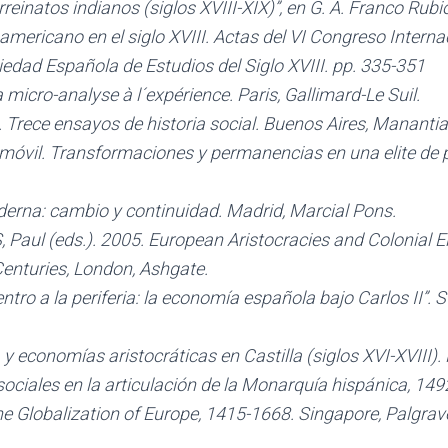
reinatos indianos (siglos XVIII-XIX)”, en G. A. Franco Rub
 americano en el siglo XVIII. Actas del VI Congreso Intern
ciedad Española de Estudios del Siglo XVIII. pp. 335-351
micro-analyse à l´expérience. Paris, Gallimard-Le Suil.
rece ensayos de historia social. Buenos Aires, Manantial
móvil. Transformaciones y permanencias en una elite de p
erna: cambio y continuidad. Madrid, Marcial Pons.
ul (eds.). 2005. European Aristocracies and Colonial E
enturies, London, Ashgate.
ro a la periferia: la economía española bajo Carlos II”. 
 economías aristocráticas en Castilla (siglos XVI-XVIII). 
sociales en la articulación de la Monarquía hispánica, 14
e Globalization of Europe, 1415-1668. Singapore, Palgrav