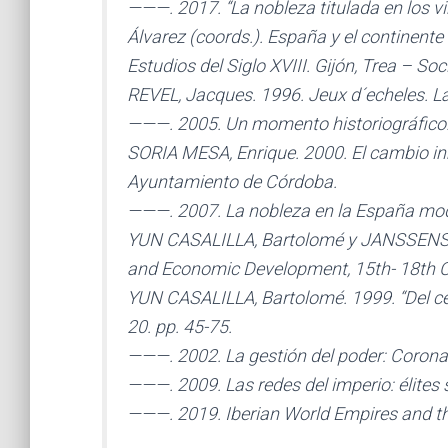
———. 2017. “La nobleza titulada en los vir
Álvarez (coords.). España y el continente
Estudios del Siglo XVIII. Gijón, Trea – So
REVEL, Jacques. 1996. Jeux d´echeles. La 
———. 2005. Un momento historiográfico. T
SORIA MESA, Enrique. 2000. El cambio in
Ayuntamiento de Córdoba.
———. 2007. La nobleza en la España mod
YUN CASALILLA, Bartolomé y JANSSENS, Pa
and Economic Development, 15th- 18th C
YUN CASALILLA, Bartolomé. 1999. “Del cent
20. pp. 45-75.
———. 2002. La gestión del poder: Corona y
———. 2009. Las redes del imperio: élites 
———. 2019. Iberian World Empires and th