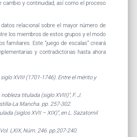
re cambio y continuidad, así como el proceso
e datos relacional sobre el mayor número de
entre los miembros de estos grupos y el modo
s familiares. Este “juego de escalas” creará
mplementarias y contradictorias hasta ahora
glo XVIII (1701-1746). Entre el mérito y
eza titulada (siglo XVIII)”, F. J.
tilla-La Mancha. pp. 257-302.
ada (siglos XVII – XIX)”, en L. Sazatornil
 Vol. LXIX, Núm. 246. pp.207-240.