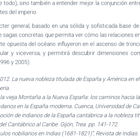
e todo), sino también a entender mejor la conjunción ent
tes del imperio.
ácter general, basado en una sólida y sofisticada base d
o de sagas concretas que permita ver cómo las relaciones 
e opuesta del océano influyeron en el ascenso de tronco
ular y viceversa, y permitirá descubrir dimensiones co
1996 y 2005).
2. La nueva nobleza titulada de España y América en el si
ería.
ieja Montaña a la Nueva España: los caminos hacia la nobl
adanos en la España moderna. Cuenca, Universidad de Cas
ión de indianos de la España cantábrica a la nobleza titul
el Cantábrico al Caribe. Gijón, Trea. pp. 141-172.
los nobiliarios en Indias (1681-1821)”, Revista de Indias.