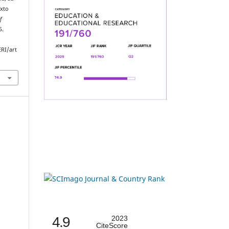
exto
f
5.
ERI/art
4.9
2023
CiteScore