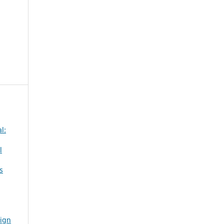
l:
l
s
sign