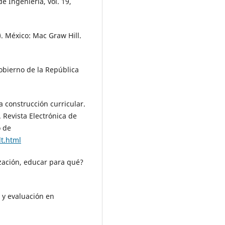
 Ingeniería, vol. 19,
.). México: Mac Graw Hill.
obierno de la República
a construcción curricular.
. Revista Electrónica de
o de
t.html
ización, educar para qué?
n y evaluación en