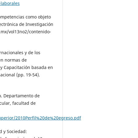
laborales
competencias como objeto
ectrónica de Investigación
c.mx/vol13no2/contenido-
ernacionales y de los
 en normas de
 y Capacitación basada en
cional (pp. 19-54).
so. Departamento de
cular, facultad de
perior/2010Perfil%20de%20egreso.pdf
ad y Sociedad: