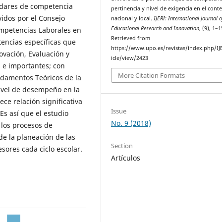
ándares de competencia
pertinencia y nivel de exigencia en el cont
vidos por el Consejo
nacional y local.
IJERI: International Journal o
Educational Research and Innovation
, (9), 1–1
ompetencias Laborales en
Retrieved from
encias específicas que
https://www.upo.es/revistas/index.php/IJ
ovación, Evaluación y
icle/view/2423
 e importantes; con
More Citation Formats
ndamentos Teóricos de la
ivel de desempeño en la
ce relación significativa
Issue
Es así que el estudio
No. 9 (2018)
 los procesos de
de la planeación de las
Section
sores cada ciclo escolar.
Artículos