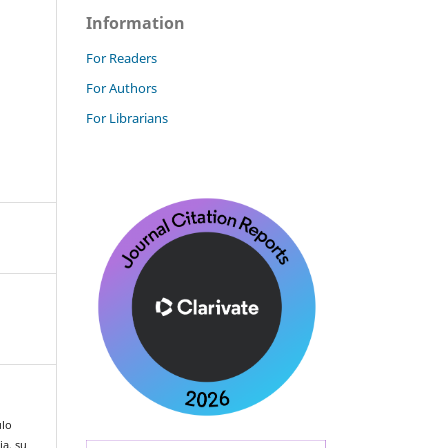
Information
For Readers
For Authors
For Librarians
ulo
ia, su