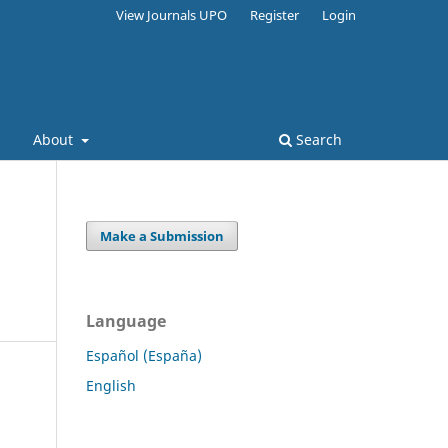
View Journals UPO
Register
Login
s
About
Search
Make a Submission
Language
Español (España)
English