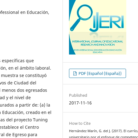
fessional en Educación,
 específicas que
ón, en el ámbito laboral.
PDF (Español (España))
la muestra se constituyó
vos de Ciudad del
l menos dos egresados
Published
ad y el nivel de
2017-11-16
ados a partir de: (a) la
 Educación, creado en el
cas del proyecto Tuning
How to Cite
establece el Centro
Hernández Marín, G. del J. (2017). El curríc
ral de Egreso para
universitario por el enfoque de competenc