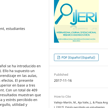
nt, estudiantes
PDF (Español (España))
pañol se ha introducido en
. Ello ha supuesto un
Published
endizaje en las aulas,
 efectos. El presente
2017-11-16
uperior en base a tres
nt. Con un total de 409
os resultados muestran que
How to Cite
a y estrés percibido en
Vallejo-Martín, M., Aja Valle, J., & Plaza Angu
rgullo, utilidad y
J. (2017). Estrés percibido en estudiantes