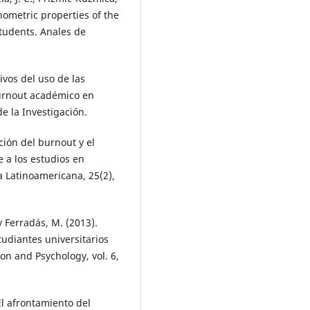
chometric properties of the
students. Anales de
tivos del uso de las
urnout académico en
e la Investigación.
ación del burnout y el
 a los estudios en
a Latinoamericana, 25(2),
 y Ferradás, M. (2013).
tudiantes universitarios
n and Psychology, vol. 6,
 El afrontamiento del