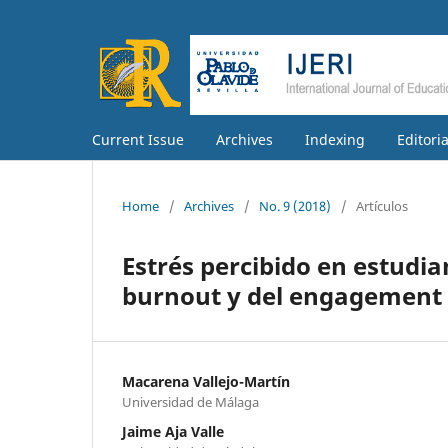
Current Issue
Archives
Indexing
Editori
Home
/
Archives
/
No. 9 (2018)
/
Artículos
Estrés percibido en estudian
burnout y del engagement
Macarena Vallejo-Martín
Universidad de Málaga
Jaime Aja Valle