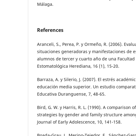
Málaga.
References
Aranceli, S., Perea, P. y Ormeño, R. (2006). Evalu
situaciones generadoras y manifestaciones de 
alumnos de tercer y cuarto año de una Facultad 
Estomatológica Herediana, 16 (1), 15-20.
Barraza, A. y Silerio, J. (2007). El estrés académ
educación media superior. Un estudio comparati
Educativa Duranguense, 7, 48-65.
Bird, G. W. y Harris, R. L. (1990). A comparison o
strategies by gender and family structure among
Journal of Early Adolescence, 10, 141-158.
Boada-Grau, J., Merino-Tejedor, E., Sánchez-Garcí