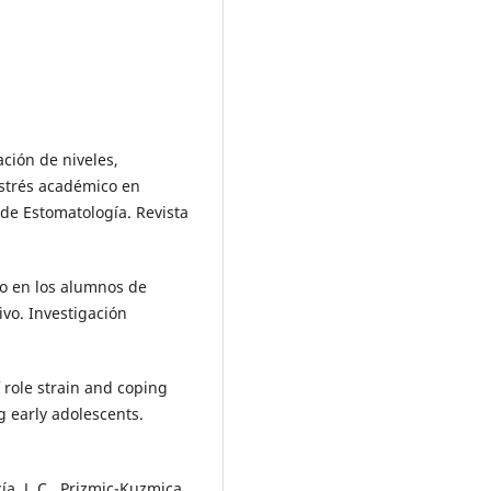
ación de niveles,
estrés académico en
de Estomatología. Revista
ico en los alumnos de
vo. Investigación
f role strain and coping
 early adolescents.
a, J. C., Prizmic-Kuzmica,