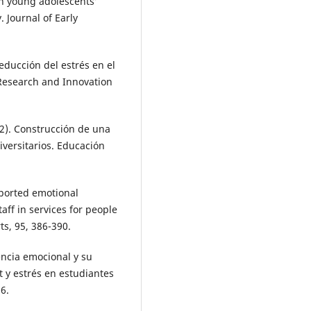
 in young adolescents’
 Journal of Early
reducción del estrés en el
 Research and Innovation
2002). Construcción de una
versitarios. Educación
reported emotional
ff in services for people
ts, 95, 386-390.
gencia emocional y su
 y estrés en estudiantes
6.