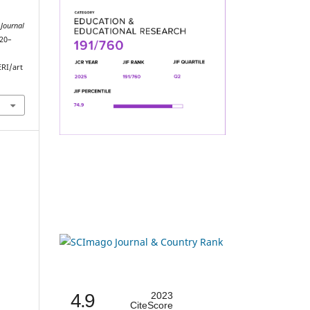
 Journal
220–
ERI/art
4.9
2023
CiteScore