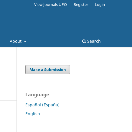
View Journals UPO
Register
Login
s
About
Search
Make a Submission
Language
Español (España)
English