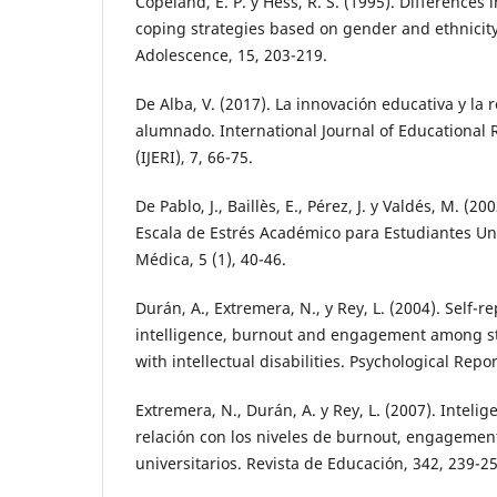
Copeland, E. P. y Hess, R. S. (1995). Differences
coping strategies based on gender and ethnicity.
Adolescence, 15, 203-219.
De Alba, V. (2017). La innovación educativa y la 
alumnado. International Journal of Educational
(IJERI), 7, 66-75.
De Pablo, J., Baillès, E., Pérez, J. y Valdés, M. (
Escala de Estrés Académico para Estudiantes Uni
Médica, 5 (1), 40-46.
Durán, A., Extremera, N., y Rey, L. (2004). Self-
intelligence, burnout and engagement among sta
with intellectual disabilities. Psychological Repor
Extremera, N., Durán, A. y Rey, L. (2007). Inteli
relación con los niveles de burnout, engagement
universitarios. Revista de Educación, 342, 239-25