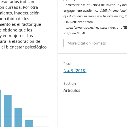
resultados indican
universitarios: influencia del burnout y del
ión cursada. Por otra
engagement académico.
IJERI: International
amiento, inadecuación,
of Educational Research and Innovation
, (9), 
percibido de los
236. Retrieved from
miento es el factor que
https://www.upo.es/revistas/index.php/IJ
e obtiene que los
icle/view/2558
y en mujeres. Las
ara la elaboración de
More Citation Formats
el bienestar psicológico
Issue
No. 9 (2018)
Section
Artículos