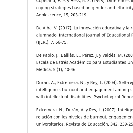
Copeland, E. P. y Hess, R. S. (1995). Differences
coping strategies based on gender and ethnicity.
Adolescence, 15, 203-219.
De Alba, V. (2017). La innovación educativa y la 
alumnado. International Journal of Educational
(IJERI), 7, 66-75.
De Pablo, J., Baillès, E., Pérez, J. y Valdés, M. (
Escala de Estrés Académico para Estudiantes Uni
Médica, 5 (1), 40-46.
Durán, A., Extremera, N., y Rey, L. (2004). Self-
intelligence, burnout and engagement among sta
with intellectual disabilities. Psychological Repor
Extremera, N., Durán, A. y Rey, L. (2007). Inteli
relación con los niveles de burnout, engagement
universitarios. Revista de Educación, 342, 239-25