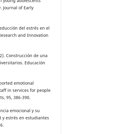
 in young adolescents’
 Journal of Early
reducción del estrés en el
 Research and Innovation
2002). Construcción de una
versitarios. Educación
reported emotional
ff in services for people
ts, 95, 386-390.
gencia emocional y su
 y estrés en estudiantes
6.