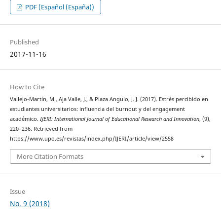
PDF (Español (España))
Published
2017-11-16
How to Cite
Vallejo-Martín, M., Aja Valle, J., & Plaza Angulo, J. J. (2017). Estrés percibido en
estudiantes universitarios: influencia del burnout y del engagement
académico.
IJERI: International Journal of Educational Research and Innovation
, (9),
220–236. Retrieved from
https://www.upo.es/revistas/index.php/IJERI/article/view/2558
More Citation Formats
Issue
No. 9 (2018)