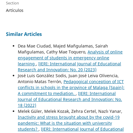
Section
Artículos
Similar Articles
Dea Mae Ciudad, Majed Mañgulamas, Sairah
Mañgulamas, Cathy Mae Toquero,
Analysis of online
engagement of students in emergency online
learning
,
IJERI: International Journal of Educational
Research and Innovation: No. 20 (2023)
José Luis González Sodis, Juan José Leiva Olivencia,
Antonio Matas Terrón,
Pedagogical conception of ICT
conflicts in schools in the province of Malaga (Spain):
A commitment to mediation.
,
IJERI: International
Journal of Educational Research and Innovation: No.
18 (2022)
Melek Güler, Melek Kozak, Zehra Certel, Nazlı Yanar,
Inactivity and stress brought about by the covid-19
pandemic: What is the situation with university
students?
,
IJERI: International Journal of Educational