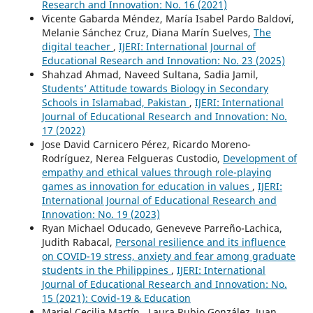
Research and Innovation: No. 16 (2021)
Vicente Gabarda Méndez, María Isabel Pardo Baldoví,
Melanie Sánchez Cruz, Diana Marín Suelves,
The
digital teacher
,
IJERI: International Journal of
Educational Research and Innovation: No. 23 (2025)
Shahzad Ahmad, Naveed Sultana, Sadia Jamil,
Students’ Attitude towards Biology in Secondary
Schools in Islamabad, Pakistan
,
IJERI: International
Journal of Educational Research and Innovation: No.
17 (2022)
Jose David Carnicero Pérez, Ricardo Moreno-
Rodríguez, Nerea Felgueras Custodio,
Development of
empathy and ethical values through role-playing
games as innovation for education in values
,
IJERI:
International Journal of Educational Research and
Innovation: No. 19 (2023)
Ryan Michael Oducado, Geneveve Parreño-Lachica,
Judith Rabacal,
Personal resilience and its influence
on COVID-19 stress, anxiety and fear among graduate
students in the Philippines
,
IJERI: International
Journal of Educational Research and Innovation: No.
15 (2021): Covid-19 & Education
Mariel Cecilia Martín , Laura Rubio González, Juan