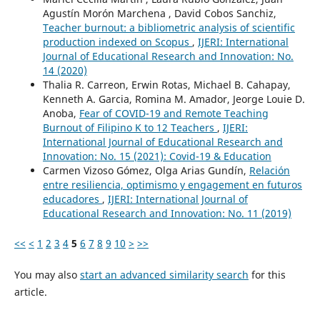
Agustín Morón Marchena , David Cobos Sanchiz,
Teacher burnout: a bibliometric analysis of scientific
production indexed on Scopus
,
IJERI: International
Journal of Educational Research and Innovation: No.
14 (2020)
Thalia R. Carreon, Erwin Rotas, Michael B. Cahapay,
Kenneth A. Garcia, Romina M. Amador, Jeorge Louie D.
Anoba,
Fear of COVID-19 and Remote Teaching
Burnout of Filipino K to 12 Teachers
,
IJERI:
International Journal of Educational Research and
Innovation: No. 15 (2021): Covid-19 & Education
Carmen Vizoso Gómez, Olga Arias Gundín,
Relación
entre resiliencia, optimismo y engagement en futuros
educadores
,
IJERI: International Journal of
Educational Research and Innovation: No. 11 (2019)
<<
<
1
2
3
4
5
6
7
8
9
10
>
>>
You may also
start an advanced similarity search
for this
article.