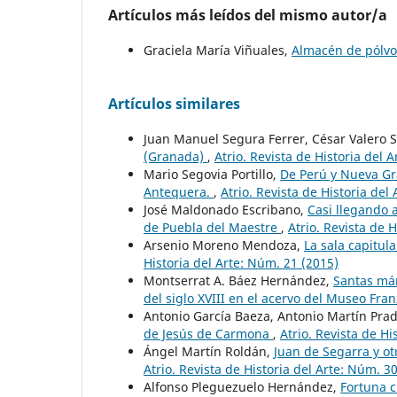
Artículos más leídos del mismo autor/a
Graciela María Viñuales,
Almacén de pólvo
Artículos similares
Juan Manuel Segura Ferrer, César Valero 
(Granada)
,
Atrio. Revista de Historia del 
Mario Segovia Portillo,
De Perú y Nueva Gr
Antequera.
,
Atrio. Revista de Historia del
José Maldonado Escribano,
Casi llegando 
de Puebla del Maestre
,
Atrio. Revista de 
Arsenio Moreno Mendoza,
La sala capitula
Historia del Arte: Núm. 21 (2015)
Montserrat A. Báez Hernández,
Santas már
del siglo XVIII en el acervo del Museo Fr
Antonio García Baeza, Antonio Martín Pra
de Jesús de Carmona
,
Atrio. Revista de Hi
Ángel Martín Roldán,
Juan de Segarra y ot
Atrio. Revista de Historia del Arte: Núm. 3
Alfonso Pleguezuelo Hernández,
Fortuna c