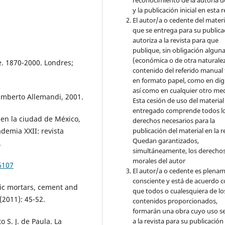
reconocimiento de la autoría d
y la publicación inicial en esta r
El autor/a o cedente del materi
que se entrega para su publica
autoriza a la revista para que
publique, sin obligación algun
(económica o de otra naturalez
e. 1870-2000. Londres;
contenido del referido manual
en formato papel, como en digi
así como en cualquier otro med
 Umberto Allemandi, 2001.
Esta cesión de uso del material
entregado comprende todos l
 en la ciudad de México,
derechos necesarios para la
ademia XXII: revista
publicación del material en la r
Quedan garantizados,
.
simultáneamente, los derecho
morales del autor
6107
El autor/a o cedente es plena
consciente y está de acuerdo 
lic mortars, cement and
que todos o cualesquiera de lo
 (2011): 45-52.
contenidos proporcionados,
formarán una obra cuyo uso s
o S. J. de Paula. La
a la revista para su publicación