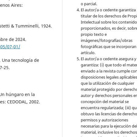
o parcial.
enos Aires:
El autor/a o cedente garantiza 
titular de los derechos de Pro
Intelectual sobre los contenid
stetti & Tumminelli, 1924.
proporcionados, es decir, sobre
propio texto e
mbre de 2024.
imágenes/fotografías/obras
fotográficas que se incorporan
905/07-01/
artículo.
El autor/a o cedente asegura y
. Una tecnología de
garantiza: (i) que todo el mater
7-25.
enviado a la revista cumple con
disposiciones legales aplicables;
que la utilización de cualquier
material protegido por derech
 Un húngaro en la
autor y derechos personales en
concepción del material se
res: CEDODAL, 2002.
encuentra regularizada; (iii) q
obtuvo las licencias de derecho
permisos y autorizaciones
necesarias para la ejecución de
material, inclusive los derecho