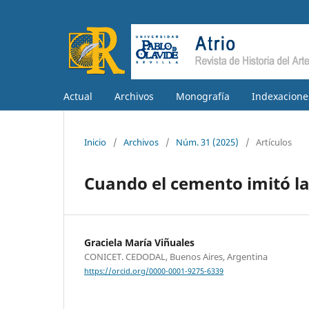
Actual
Archivos
Monografía
Indexacione
Inicio
/
Archivos
/
Núm. 31 (2025)
/
Artículos
Cuando el cemento imitó la
Graciela María Viñuales
CONICET. CEDODAL, Buenos Aires, Argentina
https://orcid.org/0000-0001-9275-6339