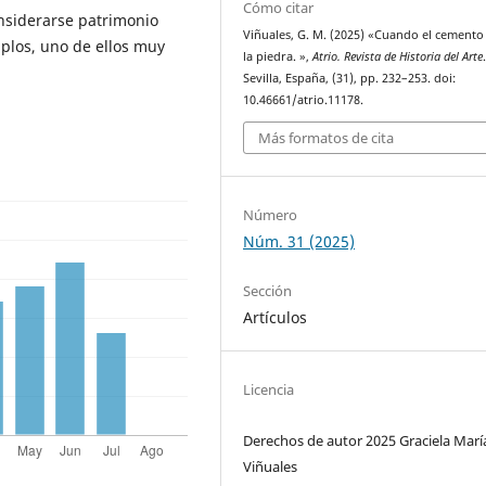
Cómo citar
onsiderarse patrimonio
Viñuales, G. M. (2025) «Cuando el cemento
mplos, uno de ellos muy
la piedra. »,
Atrio. Revista de Historia del Arte
Sevilla, España, (31), pp. 232–253. doi:
10.46661/atrio.11178.
Más formatos de cita
Número
Núm. 31 (2025)
Sección
Artículos
Licencia
Derechos de autor 2025 Graciela Marí
Viñuales