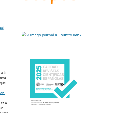
ual
.
 a la
imera
 que
ion-
ite a
 un