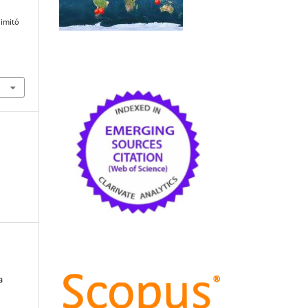
 imitó
.
a