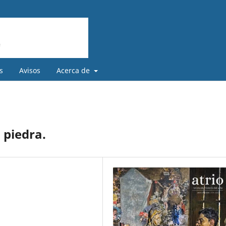
s
Avisos
Acerca de
 piedra.