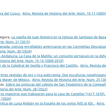
ra del Cusco
,
Atrio. Revista de Historia del Arte: Núm. 10-11 (2005
Segura,
La capilla de Juan Romero en la Iglesia de Santiago de Baz
Arte: Núm. 21 (2015)
anada. Lienzos enrollables americanos en las Carmelitas Descalza
 Arte: Núm. 30 (2024)
a Andalucía. La Casa de la Matilla: un conjunto vernáculo en la deh
Historia del Arte: Núm. 15-16 (2009-2010)
r de la Catedral de Sevilla y Francisco del Castillo
,
Atrio. Revista de
tires vestidas de oro y rica policromía. Dos esculturas novohispan
anz Mayer de México
,
Atrio. Revista de Historia del Arte: Núm. 25 (2
das,
Sobre las pinturas del colegio de San Teodomiro de la Compañ
storia del Arte: Núm. 28 (2022)
ros maestros que trabajaron para la casa de Castellar (1617-1670)
0 (2024)
rítica de Luisa Roldán en la España de los siglos XVII al XIX.
,
Atrio.