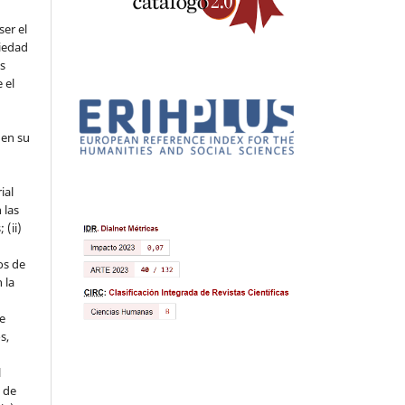
ser el
piedad
os
 el
 en su
ial
 las
 (ii)
os de
 la
ue
s,
l
s de