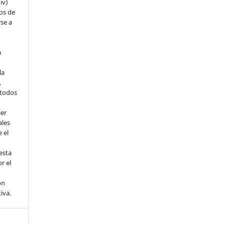
iv)
hos de
rse a
a
la
,
todos
ier
ales
 el
esta
r el
ón
tiva.