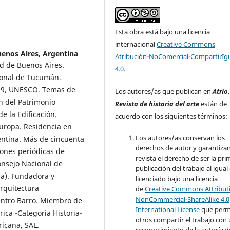
Esta obra está bajo una licencia
internacional
Creative Commons
enos Aires, Argentina
Atribución-NoComercial-CompartirIg
ad de Buenos Aires.
4.0
.
ional de Tucumán.
 39, UNESCO. Temas de
Los autores/as que publican en
Atrio
ón del Patrimonio
Revista de historia del arte
están de
de la Edificación.
acuerdo con los siguientes términos:
uropa. Residencia en
Los autores/as conservan los
entina. Más de cincuenta
derechos de autor y garantizan
iones periódicas de
revista el derecho de ser la pr
onsejo Nacional de
publicación del trabajo al igual
da). Fundadora y
licenciado bajo una licencia
rquitectura
de
Creative Commons Attribut
NonCommercial-ShareAlike 4.0
entro Barro. Miembro de
International License
que perm
ica -Categoría Historia-
otros compartir el trabajo con
ricana, SAL.