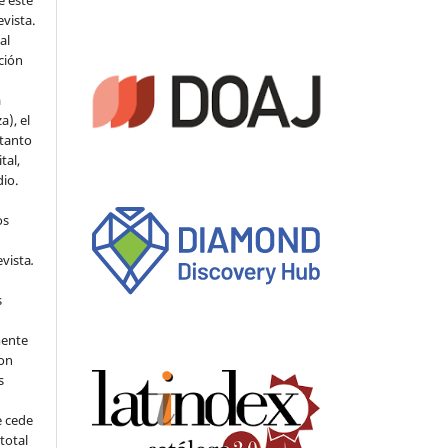
e este
evista.
al
ción
a
a), el
 tanto
tal,
io.
os
evista
.
s
mente
con
s
e cede
 total