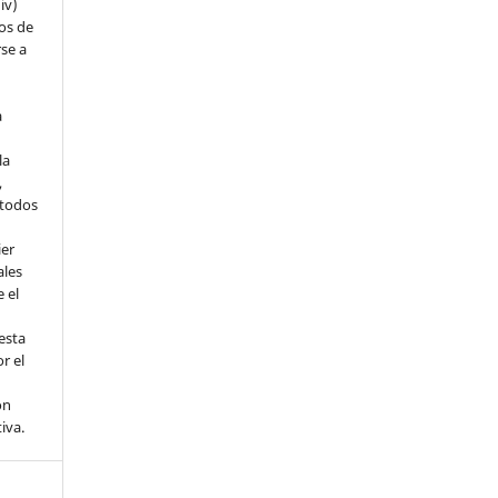
iv)
hos de
rse a
a
la
,
todos
ier
ales
 el
esta
r el
ón
tiva.