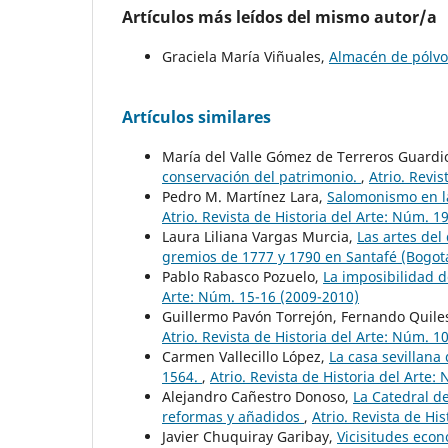
Artículos más leídos del mismo autor/a
Graciela María Viñuales,
Almacén de pólvo
Artículos similares
María del Valle Gómez de Terreros Guardi
conservación del patrimonio.
,
Atrio. Revis
Pedro M. Martínez Lara,
Salomonismo en l
Atrio. Revista de Historia del Arte: Núm. 1
Laura Liliana Vargas Murcia,
Las artes del
gremios de 1777 y 1790 en Santafé (Bogot
Pablo Rabasco Pozuelo,
La imposibilidad d
Arte: Núm. 15-16 (2009-2010)
Guillermo Pavón Torrejón, Fernando Quile
Atrio. Revista de Historia del Arte: Núm. 1
Carmen Vallecillo López,
La casa sevillana
1564.
,
Atrio. Revista de Historia del Arte:
Alejandro Cañestro Donoso,
La Catedral d
reformas y añadidos
,
Atrio. Revista de Hi
Javier Chuquiray Garibay,
Vicisitudes econó