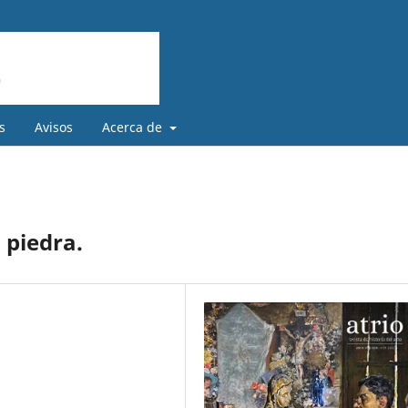
s
Avisos
Acerca de
 piedra.