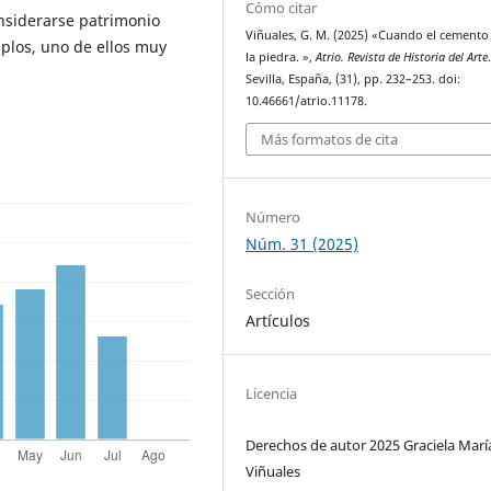
Cómo citar
onsiderarse patrimonio
Viñuales, G. M. (2025) «Cuando el cemento
mplos, uno de ellos muy
la piedra. »,
Atrio. Revista de Historia del Arte
Sevilla, España, (31), pp. 232–253. doi:
10.46661/atrio.11178.
Más formatos de cita
Número
Núm. 31 (2025)
Sección
Artículos
Licencia
Derechos de autor 2025 Graciela Marí
Viñuales