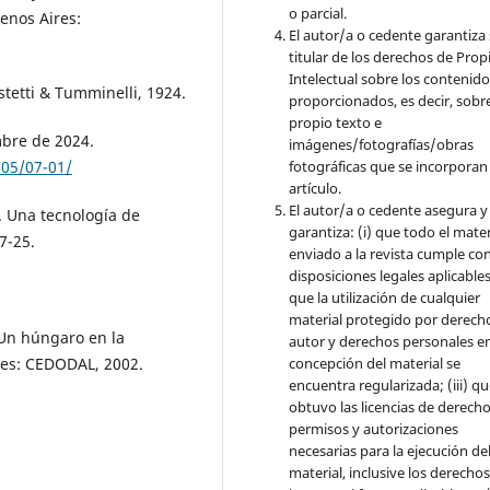
o parcial.
enos Aires:
El autor/a o cedente garantiza 
titular de los derechos de Pro
Intelectual sobre los contenid
stetti & Tumminelli, 1924.
proporcionados, es decir, sobre
propio texto e
mbre de 2024.
imágenes/fotografías/obras
fotográficas que se incorporan
905/07-01/
artículo.
El autor/a o cedente asegura y
. Una tecnología de
garantiza: (i) que todo el mater
7-25.
enviado a la revista cumple con
disposiciones legales aplicables;
que la utilización de cualquier
material protegido por derech
 Un húngaro en la
autor y derechos personales en
concepción del material se
res: CEDODAL, 2002.
encuentra regularizada; (iii) q
obtuvo las licencias de derecho
permisos y autorizaciones
necesarias para la ejecución de
material, inclusive los derecho