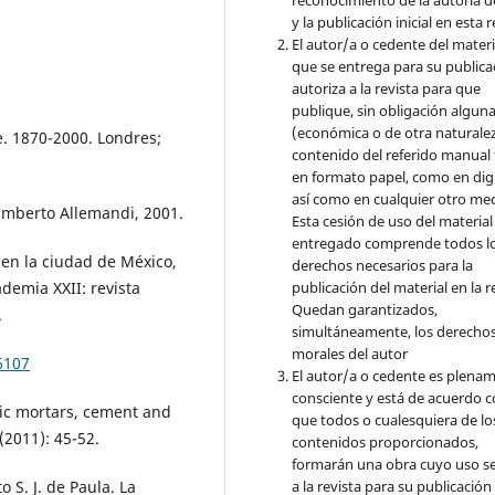
reconocimiento de la autoría d
y la publicación inicial en esta r
El autor/a o cedente del materi
que se entrega para su publica
autoriza a la revista para que
publique, sin obligación algun
(económica o de otra naturalez
e. 1870-2000. Londres;
contenido del referido manual
en formato papel, como en digi
así como en cualquier otro med
 Umberto Allemandi, 2001.
Esta cesión de uso del material
entregado comprende todos l
 en la ciudad de México,
derechos necesarios para la
ademia XXII: revista
publicación del material en la r
Quedan garantizados,
.
simultáneamente, los derecho
morales del autor
6107
El autor/a o cedente es plena
consciente y está de acuerdo 
lic mortars, cement and
que todos o cualesquiera de lo
 (2011): 45-52.
contenidos proporcionados,
formarán una obra cuyo uso s
o S. J. de Paula. La
a la revista para su publicación