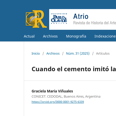
Actual
Archivos
Monografía
Indexacione
Inicio
/
Archivos
/
Núm. 31 (2025)
/
Artículos
Cuando el cemento imitó la
Graciela María Viñuales
CONICET. CEDODAL, Buenos Aires, Argentina
https://orcid.org/0000-0001-9275-6339