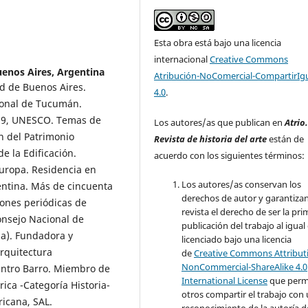
Esta obra está bajo una licencia
internacional
Creative Commons
enos Aires, Argentina
Atribución-NoComercial-CompartirIg
ad de Buenos Aires.
4.0
.
ional de Tucumán.
 39, UNESCO. Temas de
Los autores/as que publican en
Atrio
ón del Patrimonio
Revista de historia del arte
están de
de la Edificación.
acuerdo con los siguientes términos:
uropa. Residencia en
Los autores/as conservan los
entina. Más de cincuenta
derechos de autor y garantizan
iones periódicas de
revista el derecho de ser la pr
onsejo Nacional de
publicación del trabajo al igual
da). Fundadora y
licenciado bajo una licencia
rquitectura
de
Creative Commons Attribut
NonCommercial-ShareAlike 4.0
entro Barro. Miembro de
International License
que perm
ica -Categoría Historia-
otros compartir el trabajo con
ricana, SAL.