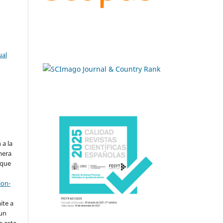
ual
.
 a la
imera
 que
ion-
ite a
 un