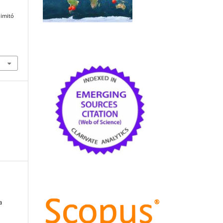
 imitó
.
a