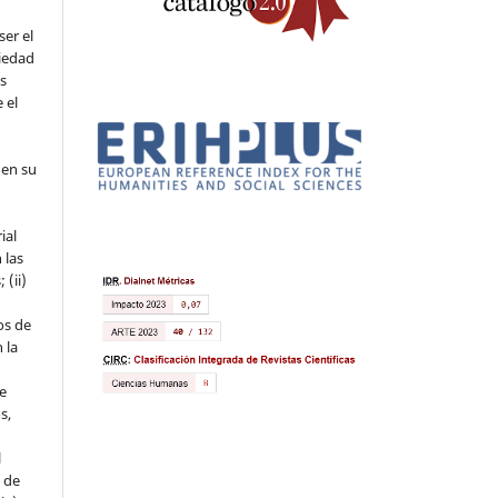
ser el
piedad
os
 el
 en su
ial
 las
 (ii)
os de
 la
ue
s,
l
s de