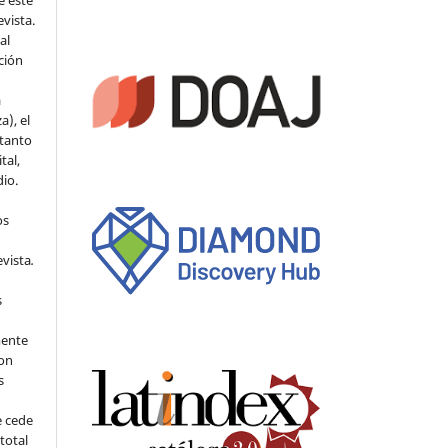
e este
evista.
al
ción
a
a), el
 tanto
tal,
io.
os
evista
.
s
mente
con
s
e cede
 total