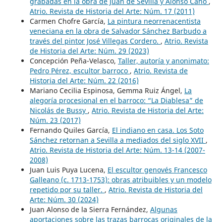
grabadas en la obra de Juan de Sevilla y Alonso Cano
,
Atrio. Revista de Historia del Arte: Núm. 17 (2011)
Carmen Chofre García,
La pintura neorrenacentista
veneciana en la obra de Salvador Sánchez Barbudo a
través del pintor José Villegas Cordero.
,
Atrio. Revista
de Historia del Arte: Núm. 29 (2023)
Concepción Peña-Velasco,
Taller, autoría y anonimato:
Pedro Pérez, escultor barroco
,
Atrio. Revista de
Historia del Arte: Núm. 22 (2016)
Mariano Cecilia Espinosa, Gemma Ruiz Ángel,
La
alegoría procesional en el barroco: “La Diablesa” de
Nicolás de Bussy
,
Atrio. Revista de Historia del Arte:
Núm. 23 (2017)
Fernando Quiles García,
El indiano en casa. Los Soto
Sánchez retornan a Sevilla a mediados del siglo XVII
,
Atrio. Revista de Historia del Arte: Núm. 13-14 (2007-
2008)
Juan Luis Puya Lucena,
El escultor genovés Francesco
Galleano (c. 1713-1753): obras atribuibles y un modelo
repetido por su taller.
,
Atrio. Revista de Historia del
Arte: Núm. 30 (2024)
Juan Alonso de la Sierra Fernández,
Algunas
aportaciones sobre las trazas barrocas originales de la