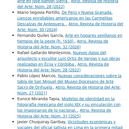
arte en José Ramón Sierra
,
Atrio. Revista de Historia
del Arte: Núm. 28 (2022)
Mario Segovia Portillo,
De Perú y Nueva Granada.
Lienzos enrollables americanos en las Carmelitas
Descalzas de Antequera.
,
Atrio. Revista de Historia del
Arte: Núm. 30 (2024)
Fernando Quiles García,
Arte en hogares sevillanos en
tiempos de la peste (h. 1650)
,
Atrio. Revista de
Historia del Arte: Núm. 32 (2026)
Rafael Gallardo Montesinos,
Nuevos datos del
arquitecto y escultor Luis Ortiz de Vargas y sus obras
realizadas en Écija y Córdoba
,
Atrio. Revista de
Historia del Arte: Núm. 28 (2022)
Pablo López Marcos,
Nuevas consideraciones sobre la
tabla de San Miguel del Museo Diocesano de Arte
Sacro de Orihuela
,
Atrio. Revista de Historia del Arte:
Núm. 27 (2021)
Eunice Miranda Tapia,
Modelos de identidad en la
fotografía mexicana del siglo XIX y su vinculación con
los imaginarios de lo nacional.
,
Atrio. Revista de
Historia del Arte: Núm. 31 (2025)
Javier Chuquiray Garibay,
Vicisitudes económicas y
sociales del oficial tallista en Lima en la primera mitad