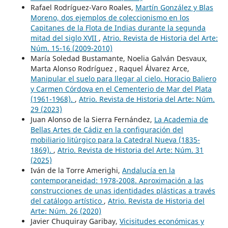
Rafael Rodríguez-Varo Roales,
Martín González y Blas
Moreno, dos ejemplos de coleccionismo en los
Capitanes de la Flota de Indias durante la segunda
mitad del siglo XVII
,
Atrio. Revista de Historia del Arte:
Núm. 15-16 (2009-2010)
María Soledad Bustamante, Noelia Galván Desvaux,
Marta Alonso Rodríguez , Raquel Álvarez Arce,
Manipular el suelo para llegar al cielo. Horacio Baliero
y Carmen Córdova en el Cementerio de Mar del Plata
(1961-1968).
,
Atrio. Revista de Historia del Arte: Núm.
29 (2023)
Juan Alonso de la Sierra Fernández,
La Academia de
Bellas Artes de Cádiz en la configuración del
mobiliario litúrgico para la Catedral Nueva (1835-
1869).
,
Atrio. Revista de Historia del Arte: Núm. 31
(2025)
Iván de la Torre Amerighi,
Andalucía en la
contemporaneidad: 1978-2008. Aproximación a las
construcciones de unas identidades plásticas a través
del catálogo artístico
,
Atrio. Revista de Historia del
Arte: Núm. 26 (2020)
Javier Chuquiray Garibay,
Vicisitudes económicas y