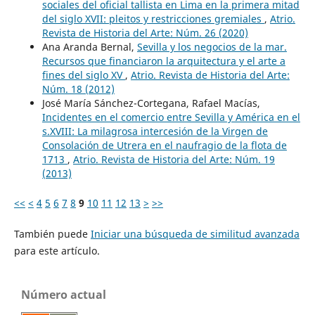
sociales del oficial tallista en Lima en la primera mitad
del siglo XVII: pleitos y restricciones gremiales
,
Atrio.
Revista de Historia del Arte: Núm. 26 (2020)
Ana Aranda Bernal,
Sevilla y los negocios de la mar.
Recursos que financiaron la arquitectura y el arte a
fines del siglo XV
,
Atrio. Revista de Historia del Arte:
Núm. 18 (2012)
José María Sánchez-Cortegana, Rafael Macías,
Incidentes en el comercio entre Sevilla y América en el
s.XVIII: La milagrosa intercesión de la Virgen de
Consolación de Utrera en el naufragio de la flota de
1713
,
Atrio. Revista de Historia del Arte: Núm. 19
(2013)
<<
<
4
5
6
7
8
9
10
11
12
13
>
>>
También puede
Iniciar una búsqueda de similitud avanzada
para este artículo.
Número actual