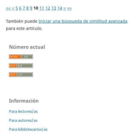
<<
<
5
6
7
8
9
10
11
12
13
14
>
>>
También puede
Iniciar una búsqueda de similitud avanzada
para este artículo.
Número actual
Información
Para lectores/as
Para autores/as
Para bibliotecarios/as