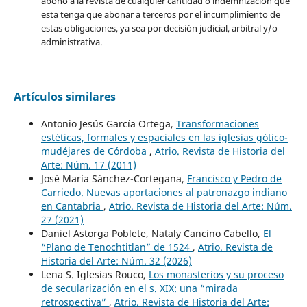
abono a la revista de cualquier cantidad o indemnización que
esta tenga que abonar a terceros por el incumplimiento de
estas obligaciones, ya sea por decisión judicial, arbitral y/o
administrativa.
Artículos similares
Antonio Jesús García Ortega,
Transformaciones
estéticas, formales y espaciales en las iglesias gótico-
mudéjares de Córdoba
,
Atrio. Revista de Historia del
Arte: Núm. 17 (2011)
José María Sánchez-Cortegana,
Francisco y Pedro de
Carriedo. Nuevas aportaciones al patronazgo indiano
en Cantabria
,
Atrio. Revista de Historia del Arte: Núm.
27 (2021)
Daniel Astorga Poblete, Nataly Cancino Cabello,
El
“Plano de Tenochtitlan” de 1524
,
Atrio. Revista de
Historia del Arte: Núm. 32 (2026)
Lena S. Iglesias Rouco,
Los monasterios y su proceso
de secularización en el s. XIX: una “mirada
retrospectiva”
,
Atrio. Revista de Historia del Arte: