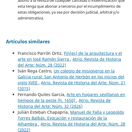
abono a la revista de cualquier cantidad o indemnización que
esta tenga que abonar a terceros por el incumplimiento de
estas obligaciones, ya sea por decisión judicial, arbitral y/o
administrativa.
Artículos similares
Francisco Parrón Ortiz,
Fin(es) de la arquitectura y el
arte en José Ramón Sierra
,
Atrio. Revista de Historia
del Arte: Núm. 28 (2022)
Iván Rega Castro,
Un colegio de misioneros en la
Galicia rural: San Antonio de Herbón en los inicios del
siglo XVIII
,
Atrio. Revista de Historia del Arte: Núm. 21
(2015)
Fernando Quiles García,
Arte en hogares sevillanos en
tiempos de la peste (h. 1650)
,
Atrio. Revista de
Historia del Arte: Núm. 32 (2026)
Julián Esteban Chapapría,
Manuel de Falla y Leopoldo
Torres Balbás. Evocación y restauración de la
Alhambra
,
Atrio. Revista de Historia del Arte: Núm. 28
(2022)