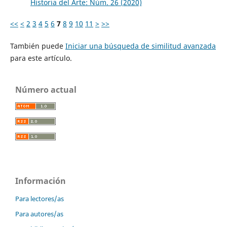
Historia del Arte: Núm. 26 (2020)
<<
<
2
3
4
5
6
7
8
9
10
11
>
>>
También puede
Iniciar una búsqueda de similitud avanzada
para este artículo.
Número actual
Información
Para lectores/as
Para autores/as