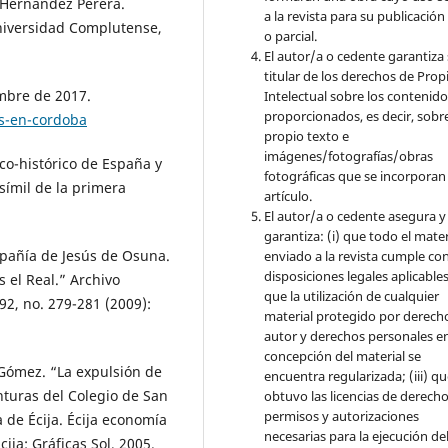
 Hernández Perera.
a la revista para su publicación
Universidad Complutense,
o parcial.
El autor/a o cedente garantiza 
titular de los derechos de Pro
embre de 2017.
Intelectual sobre los contenid
proporcionados, es decir, sobre
as-en-cordoba
propio texto e
imágenes/fotografías/obras
co-histórico de España y
fotográficas que se incorporan
símil de la primera
artículo.
El autor/a o cedente asegura y
garantiza: (i) que todo el mater
mpañía de Jesús de Osuna.
enviado a la revista cumple con
disposiciones legales aplicables;
s el Real.” Archivo
que la utilización de cualquier
a 92, no. 279-281 (2009):
material protegido por derech
autor y derechos personales en
concepción del material se
Gómez. “La expulsión de
encuentra regularizada; (iii) q
nturas del Colegio de San
obtuvo las licencias de derecho
permisos y autorizaciones
a de Écija. Écija economía
necesarias para la ejecución de
ija: Gráficas Sol, 2005.