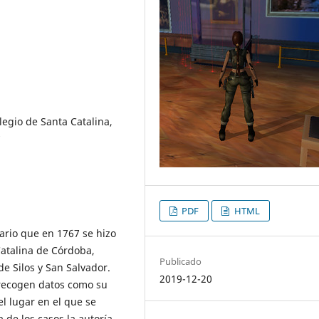
egio de Santa Catalina,
7
PDF
HTML
ario que en 1767 se hizo
Catalina de Córdoba,
Publicado
e Silos y San Salvador.
2019-12-20
 recogen datos como su
l lugar en el que se
de los casos la autoría