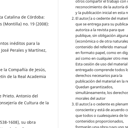
otros compartir el trabajo con
reconocimiento de la autoría d
y la publicación inicial en esta r
ta Catalina de Córdoba:
El autor/a o cedente del materi
(Montilla) no. 19 (2008):
que se entrega para su publica
autoriza a la revista para que
publique, sin obligación algun
(económica o de otra naturalez
tos inéditos para la
contenido del referido manual
 José Perales y Martínez,
en formato papel, como en digi
así como en cualquier otro med
Esta cesión de uso del material
de la Compañía de Jesús,
entregado comprende todos l
derechos necesarios para la
etín de la Real Academia
publicación del material en la r
Quedan garantizados,
simultáneamente, los derecho
 Prieto. Antonio del
morales del autor
onsejería de Cultura de la
El autor/a o cedente es plena
consciente y está de acuerdo 
que todos o cualesquiera de lo
contenidos proporcionados,
1538-1608), su obra
formarán una obra cuyo uso s