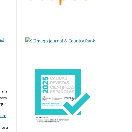
ual
.
 a la
imera
 que
ion-
ite a