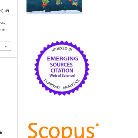
9) «El
ba»,
aña,
ín