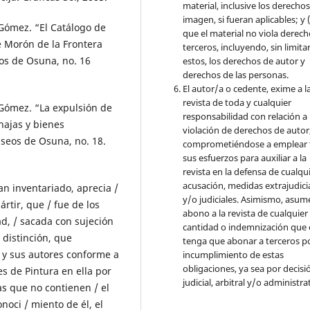
material, inclusive los derecho
imagen, si fueran aplicables; y (
Gómez. “El Catálogo de
que el material no viola derec
e Morón de la Frontera
terceros, incluyendo, sin limita
os de Osuna, no. 16
estos, los derechos de autor y
derechos de las personas.
El autor/a o cedente, exime a l
revista de toda y cualquier
Gómez. “La expulsión de
responsabilidad con relación a 
hajas y bienes
violación de derechos de autor
seos de Osuna, no. 18.
comprometiéndose a emplear 
sus esfuerzos para auxiliar a la
revista en la defensa de cualqu
acusación, medidas extrajudici
an inventariado, aprecia /
y/o judiciales. Asimismo, asume
ártir, que / fue de los
abono a la revista de cualquier
d, / sacada con sujeción
cantidad o indemnización que 
 distinción, que
tenga que abonar a terceros po
, y sus autores conforme a
incumplimiento de estas
obligaciones, ya sea por decisi
es de Pintura en ella por
judicial, arbitral y/o administra
as que no contienen / el
oci / miento de él, el