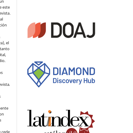
 un
e este
evista.
al
ción
a
a), el
 tanto
tal,
io.
os
evista
.
s
mente
con
s
e cede