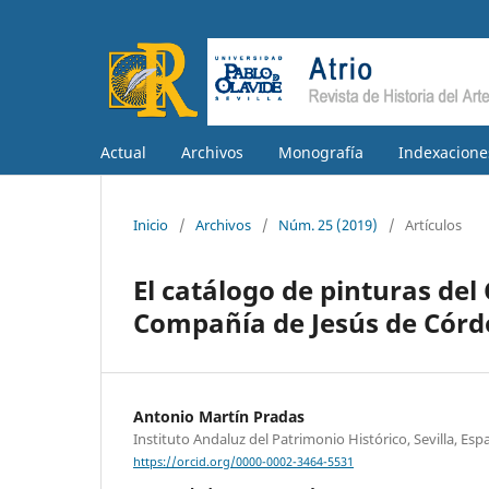
Actual
Archivos
Monografía
Indexacione
Inicio
/
Archivos
/
Núm. 25 (2019)
/
Artículos
El catálogo de pinturas del
Compañía de Jesús de Cór
Antonio Martín Pradas
Instituto Andaluz del Patrimonio Histórico, Sevilla, Esp
https://orcid.org/0000-0002-3464-5531