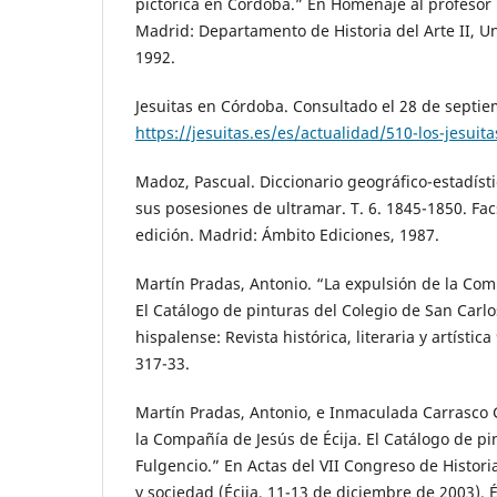
pictórica en Córdoba.” En Homenaje al profesor
Madrid: Departamento de Historia del Arte II, 
1992.
Jesuitas en Córdoba. Consultado el 28 de septi
https://jesuitas.es/es/actualidad/510-los-jesuit
Madoz, Pascual. Diccionario geográfico-estadísti
sus posesiones de ultramar. T. 6. 1845-1850. Fac
edición. Madrid: Ámbito Ediciones, 1987.
Martín Pradas, Antonio. “La expulsión de la Co
El Catálogo de pinturas del Colegio de San Carlo
hispalense: Revista histórica, literaria y artístic
317-33.
Martín Pradas, Antonio, e Inmaculada Carrasco 
la Compañía de Jesús de Écija. El Catálogo de pi
Fulgencio.” En Actas del VII Congreso de Histori
y sociedad (Écija, 11-13 de diciembre de 2003). Éc