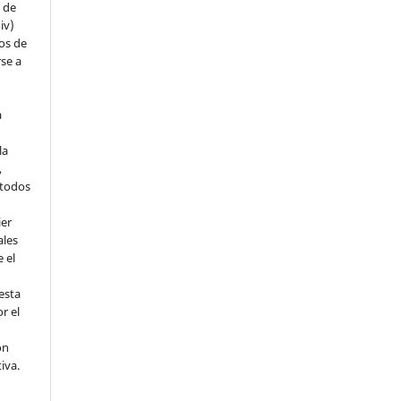
s de
iv)
hos de
rse a
a
la
,
todos
ier
ales
 el
esta
r el
ón
tiva.