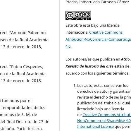
Pradas, Inmaculada Carrasco Gómez
Esta obra está bajo una licencia
internacional
Creative Commons
 red. “Antonio Palomino
Atribución-NoComercial-CompartirIg
useo de la Real Academia
4.0
.
 13 de enero de 2018,
Los autores/as que publican en
Atrio
Revista de historia del arte
están de
red. “Pablo Céspedes,
acuerdo con los siguientes términos:
seo de la Real Academia
 13 de enero de 2018.
Los autores/as conservan los
derechos de autor y garantizan
revista el derecho de ser la pr
í tomadas por el
publicación del trabajo al igual
 temporalidades de los
licenciado bajo una licencia
ominios de S. M. de
de
Creative Commons Attribut
NonCommercial-ShareAlike 4.0
 del Real Decreto de 27 de
International License
que perm
ste año. Parte tercera.