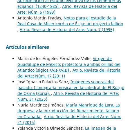
Aproximación al estudio evolutivo de los cementerios
ecijanos: (1240-1885)
,
Atrio. Revista de Historia del
Arte: Núm. 6 (1993)
Antonio Martín Pradas,
Notas para el estudio de la
Real Casa de Misericordia de Écija: un proyecto fallido
,
Atrio. Revista de Historia del Arte: Núm. 7 (1995)
Artículos similares
María de los Ángeles Fernández Valle,
Virgen de
Guadalupe de México: protectora a ambas orillas del
Atlántico (siglos XVII-XVIII)
,
Atrio. Revista de Historia
del Arte: Núm. 17 (2011)
José Ignacio Palacios Sanz,
Imágenes sonoras del
pasado. Iconografía musical en la catedral de El Burgo
de Osma (Soria).
,
Atrio. Revista de Historia del Arte:
Núm. 31 (2025)
Nuria Martínez Jiménez,
María Manrique de Lara. La
duquesa y la introducción del Renacimiento italiano
en Granada
,
Atrio. Revista de Historia del Arte: Núm.
21 (2015)
Yolanda Victoria Olmedo Sánchez,
La imagen de la