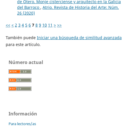
de Otero. Monje cisterciense y arquitecto en la Galicia
del Barroco
,
Atrio. Revista de Historia del Arte: Núm.
26 (2020)
<<
<
2
3
4
5
6
7
8
9
10
11
>
>>
También puede
Iniciar una búsqueda de similitud avanzada
para este artículo.
Número actual
Información
Para lectores/as