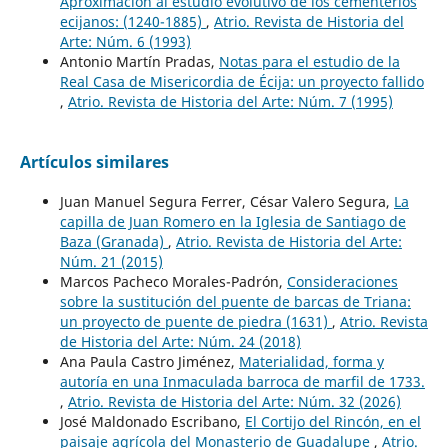
Aproximación al estudio evolutivo de los cementerios
ecijanos: (1240-1885)
,
Atrio. Revista de Historia del
Arte: Núm. 6 (1993)
Antonio Martín Pradas,
Notas para el estudio de la
Real Casa de Misericordia de Écija: un proyecto fallido
,
Atrio. Revista de Historia del Arte: Núm. 7 (1995)
Artículos similares
Juan Manuel Segura Ferrer, César Valero Segura,
La
capilla de Juan Romero en la Iglesia de Santiago de
Baza (Granada)
,
Atrio. Revista de Historia del Arte:
Núm. 21 (2015)
Marcos Pacheco Morales-Padrón,
Consideraciones
sobre la sustitución del puente de barcas de Triana:
un proyecto de puente de piedra (1631)
,
Atrio. Revista
de Historia del Arte: Núm. 24 (2018)
Ana Paula Castro Jiménez,
Materialidad, forma y
autoría en una Inmaculada barroca de marfil de 1733.
,
Atrio. Revista de Historia del Arte: Núm. 32 (2026)
José Maldonado Escribano,
El Cortijo del Rincón, en el
paisaje agrícola del Monasterio de Guadalupe
,
Atrio.