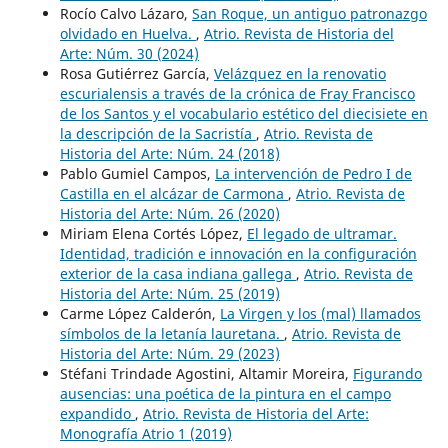
Rocío Calvo Lázaro,
San Roque, un antiguo patronazgo
olvidado en Huelva.
,
Atrio. Revista de Historia del
Arte: Núm. 30 (2024)
Rosa Gutiérrez García,
Velázquez en la renovatio
escurialensis a través de la crónica de Fray Francisco
de los Santos y el vocabulario estético del diecisiete en
la descripción de la Sacristía
,
Atrio. Revista de
Historia del Arte: Núm. 24 (2018)
Pablo Gumiel Campos,
La intervención de Pedro I de
Castilla en el alcázar de Carmona
,
Atrio. Revista de
Historia del Arte: Núm. 26 (2020)
Miriam Elena Cortés López,
El legado de ultramar.
Identidad, tradición e innovación en la configuración
exterior de la casa indiana gallega
,
Atrio. Revista de
Historia del Arte: Núm. 25 (2019)
Carme López Calderón,
La Virgen y los (mal) llamados
símbolos de la letanía lauretana.
,
Atrio. Revista de
Historia del Arte: Núm. 29 (2023)
Stéfani Trindade Agostini, Altamir Moreira,
Figurando
ausencias: una poética de la pintura en el campo
expandido
,
Atrio. Revista de Historia del Arte:
Monografía Atrio 1 (2019)