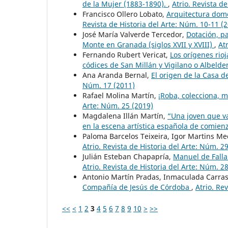
de la Mujer (1883-1890).
,
Atrio. Revista d
Francisco Ollero Lobato,
Arquitectura domé
Revista de Historia del Arte: Núm. 10-11 (
José María Valverde Tercedor,
Dotación, pa
Monte en Granada (siglos XVII y XVIII)
,
At
Fernando Rubert Vericat,
Los orígenes rio
códices de San Millán y Vigilano o Albeld
Ana Aranda Bernal,
El origen de la Casa d
Núm. 17 (2011)
Rafael Molina Martín,
¡Roba, colecciona, 
Arte: Núm. 25 (2019)
Magdalena Illán Martín,
“Una joven que va
en la escena artística española de comienz
Paloma Barcelos Teixeira, Igor Martins M
Atrio. Revista de Historia del Arte: Núm. 2
Julián Esteban Chapapría,
Manuel de Falla
Atrio. Revista de Historia del Arte: Núm. 2
Antonio Martín Pradas, Inmaculada Carr
Compañía de Jesús de Córdoba
,
Atrio. Re
<<
<
1
2
3
4
5
6
7
8
9
10
>
>>