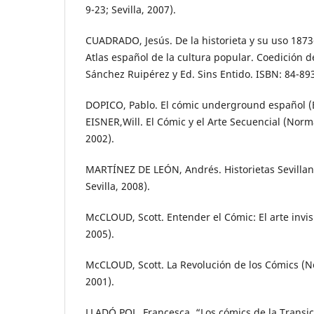
9-23; Sevilla, 2007).
CUADRADO, Jesús. De la historieta y su uso 1873
Atlas español de la cultura popular. Coedición
Sánchez Ruipérez y Ed. Sins Entido. ISBN: 84-89
DOPICO, Pablo. El cómic underground español (E
EISNER,Will. El Cómic y el Arte Secuencial (Norma
2002).
MARTÍNEZ DE LEÓN, Andrés. Historietas Sevillana
Sevilla, 2008).
McCLOUD, Scott. Entender el Cómic: El arte invisi
2005).
McCLOUD, Scott. La Revolución de los Cómics (No
2001).
LLADÓ POL, Francesca. “Los cómics de la Transic