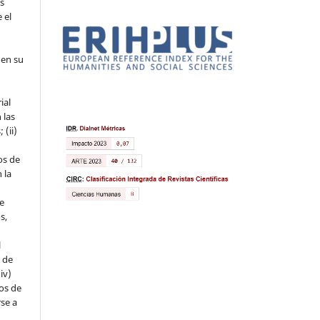
os
 el
 en su
ial
 las
 (ii)
os de
 la
ue
s,
l
s de
iv)
hos de
rse a