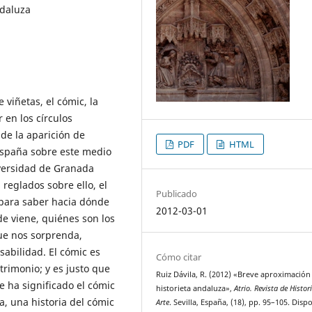
ndaluza
 viñetas, el cómic, la
 en los círculos
de la aparición de
PDF
HTML
España sobre este medio
iversidad de Granada
reglados sobre ello, el
Publicado
 para saber hacia dónde
2012-03-01
e viene, quiénes son los
que nos sorprenda,
abilidad. El cómic es
Cómo citar
trimonio; y es justo que
Ruiz Dávila, R. (2012) «Breve aproximación 
e ha significado el cómic
historieta andaluza»,
Atrio. Revista de Histor
a, una historia del cómic
Arte
. Sevilla, España, (18), pp. 95–105. Disp