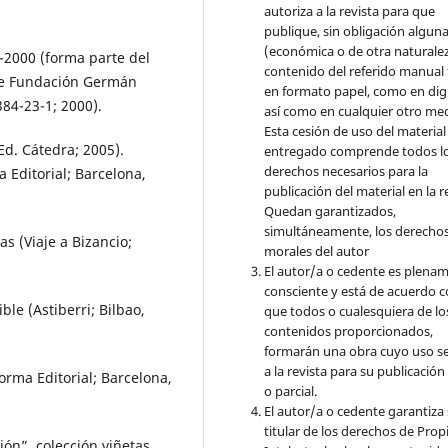
autoriza a la revista para que
publique, sin obligación algun
(económica o de otra naturalez
-2000 (forma parte del
contenido del referido manual
 de Fundación Germán
en formato papel, como en digi
384-23-1; 2000).
así como en cualquier otro med
Esta cesión de uso del material
d. Cátedra; 2005).
entregado comprende todos l
derechos necesarios para la
 Editorial; Barcelona,
publicación del material en la r
Quedan garantizados,
simultáneamente, los derecho
s (Viaje a Bizancio;
morales del autor
El autor/a o cedente es plena
consciente y está de acuerdo 
ble (Astiberri; Bilbao,
que todos o cualesquiera de lo
contenidos proporcionados,
formarán una obra cuyo uso s
a la revista para su publicación
rma Editorial; Barcelona,
o parcial.
El autor/a o cedente garantiza 
titular de los derechos de Pro
ión”, colección viñetas