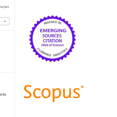
rio/art
vila