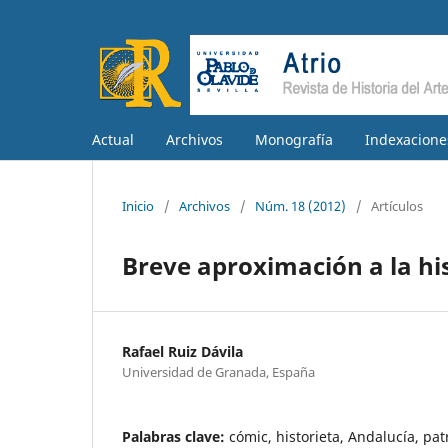
Actual
Archivos
Monografía
Indexacione
Inicio
/
Archivos
/
Núm. 18 (2012)
/
Artículos
Breve aproximación a la hi
Rafael Ruiz Dávila
Universidad de Granada, España
Palabras clave:
cómic, historieta, Andalucía, pat