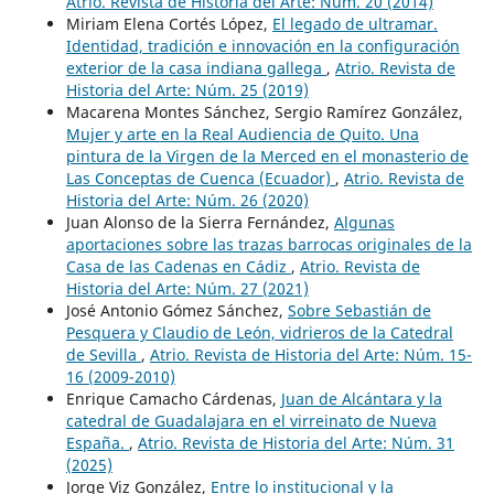
Atrio. Revista de Historia del Arte: Núm. 20 (2014)
Miriam Elena Cortés López,
El legado de ultramar.
Identidad, tradición e innovación en la configuración
exterior de la casa indiana gallega
,
Atrio. Revista de
Historia del Arte: Núm. 25 (2019)
Macarena Montes Sánchez, Sergio Ramírez González,
Mujer y arte en la Real Audiencia de Quito. Una
pintura de la Virgen de la Merced en el monasterio de
Las Conceptas de Cuenca (Ecuador)
,
Atrio. Revista de
Historia del Arte: Núm. 26 (2020)
Juan Alonso de la Sierra Fernández,
Algunas
aportaciones sobre las trazas barrocas originales de la
Casa de las Cadenas en Cádiz
,
Atrio. Revista de
Historia del Arte: Núm. 27 (2021)
José Antonio Gómez Sánchez,
Sobre Sebastián de
Pesquera y Claudio de León, vidrieros de la Catedral
de Sevilla
,
Atrio. Revista de Historia del Arte: Núm. 15-
16 (2009-2010)
Enrique Camacho Cárdenas,
Juan de Alcántara y la
catedral de Guadalajara en el virreinato de Nueva
España.
,
Atrio. Revista de Historia del Arte: Núm. 31
(2025)
Jorge Viz González,
Entre lo institucional y la