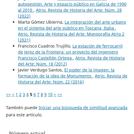
autogestión. Arte y espacio público en Galicia de 1990
al 2010
,
Atrio. Revista de Historia del Arte: Núm. 28
(2022)
Marta Gómez Ubierna,
La integración del arte urbano
en el sistema del arte público en Toscana, Italia
,
Atrio. Revista de Historia del Arte: Monografía Atrio 2
(2021)
Francisco Cuadros Trujillo,
La estación de ferrocarril
de Jerez de la Frontera: un proyecto del ingeniero
Francisco Castellón Ortega
,
Atrio. Revista de Historia
del Arte: Núm. 18 (2012)
Javier Verdugo Santos,
El poder de la imagen: la
formación de la idea de Monumento
,
Atrio. Revista de
Historia del Arte: Núm. 22 (2016)
<<
<
1
2
3
4
5
6
7
8
9
10
>
>>
También puede
Iniciar una búsqueda de similitud avanzada
para este artículo.
Número actual