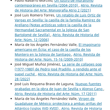
Pablo Navarro Morcillo,
Un lustro de muralismo
contemporáneo en Sevilla (2004-2010)
,
Atrio. Revista
de Historia del Arte: Monografía Atrio 2 (2021)
José Luis Romero Torres,
Un retablo de Luis Ortiz de
Vargas en Sevilla: la capilla de la familia Ramírez de
Arellano (Notas artísticas sobre la capilla de la
Hermandad Sacramental en la Iglesia de San
Bartolomé de Sevilla)
,
Atrio. Revista de Historia del
Arte: Núm. 12 (2006)
María de los Ángeles Fernández Valle,
El imaginario
americano en Écija: el caso de la capilla de los
Montero en la Iglesia de Santiago
,
Atrio. Revista de
Historia del Arte: Núm. 15-16 (2009-2010)
José Miguel Muñoz Jiménez,
La serie de collages pop
(1977-1980) de Pedro José Pradillo, o rendido ante el
papel cuché
,
Atrio. Revista de Historia del Arte: Núm.
28 (2022)
José Luis Requena Bravo de Laguna,
Nuevas fuentes
grabadas en la obra de Juan de Sevilla y Alonso Cano
,
Atrio. Revista de Historia del Arte: Núm. 17 (2011)
María de los Ángeles Fernández Valle,
Virgen de
Guadalupe de México: protectora a ambas orillas del
Atlántico (siglos XVII-XVIII)
,
Atrio. Revista de Historia