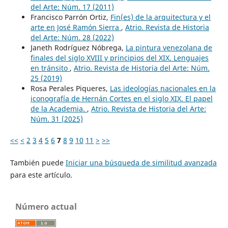
del Arte: Núm. 17 (2011)
Francisco Parrón Ortiz,
Fin(es) de la arquitectura y el
arte en José Ramón Sierra
,
Atrio. Revista de Historia
del Arte: Núm. 28 (2022)
Janeth Rodríguez Nóbrega,
La pintura venezolana de
finales del siglo XVIII y principios del XIX. Lenguajes
en tránsito
,
Atrio. Revista de Historia del Arte: Núm.
25 (2019)
Rosa Perales Piqueres,
Las ideologías nacionales en la
iconografía de Hernán Cortes en el siglo XIX. El papel
de la Academia.
,
Atrio. Revista de Historia del Arte:
Núm. 31 (2025)
<<
<
2
3
4
5
6
7
8
9
10
11
>
>>
También puede
Iniciar una búsqueda de similitud avanzada
para este artículo.
Número actual