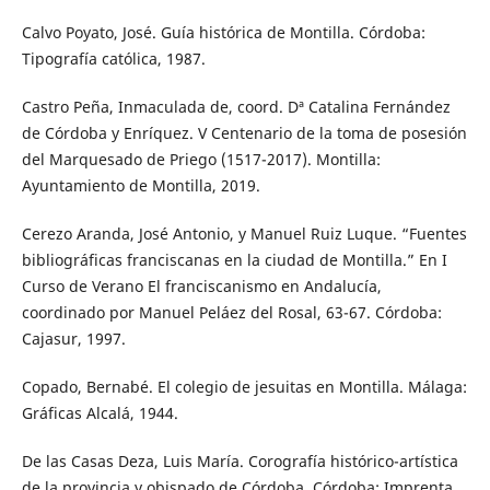
Calvo Poyato, José. Guía histórica de Montilla. Córdoba:
Tipografía católica, 1987.
Castro Peña, Inmaculada de, coord. Dª Catalina Fernández
de Córdoba y Enríquez. V Centenario de la toma de posesión
del Marquesado de Priego (1517-2017). Montilla:
Ayuntamiento de Montilla, 2019.
Cerezo Aranda, José Antonio, y Manuel Ruiz Luque. “Fuentes
bibliográficas franciscanas en la ciudad de Montilla.” En I
Curso de Verano El franciscanismo en Andalucía,
coordinado por Manuel Peláez del Rosal, 63-67. Córdoba:
Cajasur, 1997.
Copado, Bernabé. El colegio de jesuitas en Montilla. Málaga:
Gráficas Alcalá, 1944.
De las Casas Deza, Luis María. Corografía histórico-artística
de la provincia y obispado de Córdoba. Córdoba: Imprenta