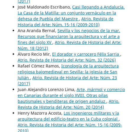
(2017)
José Maldonado Escribano,
Casi llegando a Andalucía.
La Casa de la Matilla: un conjunto vernáculo en la
dehesa de Puebla del Maestre
,
Atrio. Revista de
Historia del Arte: Núm. 15-16 (2009-2010)
Ana Aranda Bernal,
Sevilla y los negocios de la mar.
Recursos que financiaron la arquitectura y el arte a
fines del siglo XV
,
Atrio. Revista de Historia del Arte:
Núm. 18 (2012)
Álvaro Recio Mir,
El dorador y carrocero Félix Sarria
,
Atrio. Revista de Historia del Arte: Núm. 32 (2026)
Rafael Cómez Ramos,
Iconología de la arquitectura
religiosa bajomedieval en Sevilla: la iglesia de San
Julián
,
Atrio. Revista de Historia del Arte: Núm. 23
(2017)
Juan Alejandro Lorenzo Lima,
Arte, mármol y comercio
en Canarias durante el siglo XVIII. Otras pilas
bautismales y benditeras de origen andaluz
,
Atrio.
Revista de Historia del Arte: Núm. 20 (2014)
Henry Mazorra Acosta,
Los ingenieros militares y la
arquitectura del edificio-teatro en la Cuba colonial
,
Atrio. Revista de Historia del Arte: Núm. 15-16 (2009-
2010)