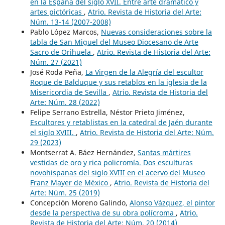
en la España del siglo XVII. Entre arte dramático y
artes pictóricas
,
Atrio. Revista de Historia del Arte:
Núm. 13-14 (2007-2008)
Pablo López Marcos,
Nuevas consideraciones sobre la
tabla de San Miguel del Museo Diocesano de Arte
Sacro de Orihuela
,
Atrio. Revista de Historia del Arte:
Núm. 27 (2021)
José Roda Peña,
La Virgen de la Alegría del escultor
Roque de Balduque y sus retablos en la iglesia de la
Misericordia de Sevilla
,
Atrio. Revista de Historia del
Arte: Núm. 28 (2022)
Felipe Serrano Estrella, Néstor Prieto Jiménez,
Escultores y retablistas en la catedral de Jaén durante
el siglo XVIII.
,
Atrio. Revista de Historia del Arte: Núm.
29 (2023)
Montserrat A. Báez Hernández,
Santas mártires
vestidas de oro y rica policromía. Dos esculturas
novohispanas del siglo XVIII en el acervo del Museo
Franz Mayer de México
,
Atrio. Revista de Historia del
Arte: Núm. 25 (2019)
Concepción Moreno Galindo,
Alonso Vázquez, el pintor
desde la perspectiva de su obra polícroma
,
Atrio.
Revista de Historia del Arte: Núm. 20 (2014)