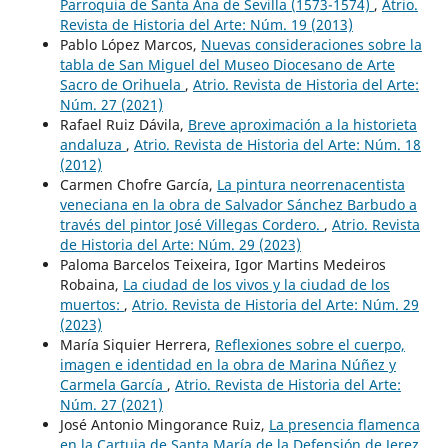
Parroquia de Santa Ana de Sevilla (1573-1574)
,
Atrio.
Revista de Historia del Arte: Núm. 19 (2013)
Pablo López Marcos,
Nuevas consideraciones sobre la
tabla de San Miguel del Museo Diocesano de Arte
Sacro de Orihuela
,
Atrio. Revista de Historia del Arte:
Núm. 27 (2021)
Rafael Ruiz Dávila,
Breve aproximación a la historieta
andaluza
,
Atrio. Revista de Historia del Arte: Núm. 18
(2012)
Carmen Chofre García,
La pintura neorrenacentista
veneciana en la obra de Salvador Sánchez Barbudo a
través del pintor José Villegas Cordero.
,
Atrio. Revista
de Historia del Arte: Núm. 29 (2023)
Paloma Barcelos Teixeira, Igor Martins Medeiros
Robaina,
La ciudad de los vivos y la ciudad de los
muertos:
,
Atrio. Revista de Historia del Arte: Núm. 29
(2023)
María Siquier Herrera,
Reflexiones sobre el cuerpo,
imagen e identidad en la obra de Marina Núñez y
Carmela García
,
Atrio. Revista de Historia del Arte:
Núm. 27 (2021)
José Antonio Mingorance Ruiz,
La presencia flamenca
en la Cartuja de Santa María de la Defensión de Jerez