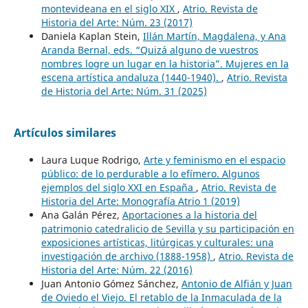
montevideana en el siglo XIX
,
Atrio. Revista de
Historia del Arte: Núm. 23 (2017)
Daniela Kaplan Stein,
Illán Martín, Magdalena, y Ana
Aranda Bernal, eds. “Quizá alguno de vuestros
nombres logre un lugar en la historia”. Mujeres en la
escena artística andaluza (1440-1940).
,
Atrio. Revista
de Historia del Arte: Núm. 31 (2025)
Artículos similares
Laura Luque Rodrigo,
Arte y feminismo en el espacio
público: de lo perdurable a lo efímero. Algunos
ejemplos del siglo XXI en España
,
Atrio. Revista de
Historia del Arte: Monografía Atrio 1 (2019)
Ana Galán Pérez,
Aportaciones a la historia del
patrimonio catedralicio de Sevilla y su participación en
exposiciones artísticas, litúrgicas y culturales: una
investigación de archivo (1888-1958)
,
Atrio. Revista de
Historia del Arte: Núm. 22 (2016)
Juan Antonio Gómez Sánchez,
Antonio de Alfián y Juan
de Oviedo el Viejo. El retablo de la Inmaculada de la