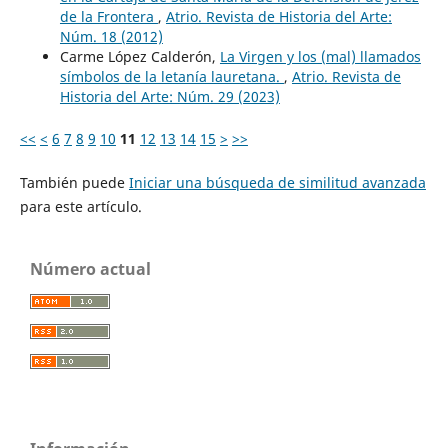
de la Frontera
,
Atrio. Revista de Historia del Arte:
Núm. 18 (2012)
Carme López Calderón,
La Virgen y los (mal) llamados
símbolos de la letanía lauretana.
,
Atrio. Revista de
Historia del Arte: Núm. 29 (2023)
<<
<
6
7
8
9
10
11
12
13
14
15
>
>>
También puede
Iniciar una búsqueda de similitud avanzada
para este artículo.
Número actual