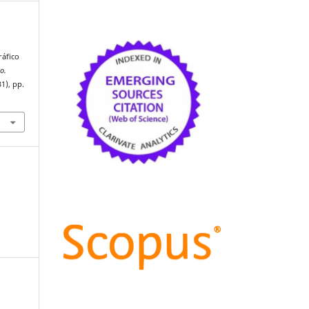
ráfico
io.
31), pp.