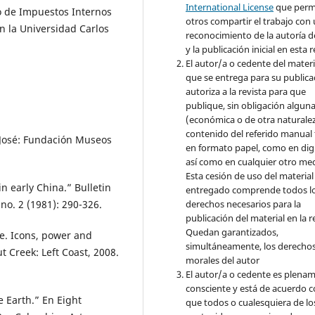
International License
que perm
io de Impuestos Internos
otros compartir el trabajo con
n la Universidad Carlos
reconocimiento de la autoría d
y la publicación inicial en esta r
El autor/a o cedente del materi
que se entrega para su publica
autoriza a la revista para que
publique, sin obligación algun
(económica o de otra naturalez
contenido del referido manual
n José: Fundación Museos
en formato papel, como en digi
así como en cualquier otro med
Esta cesión de uso del material
n early China.” Bulletin
entregado comprende todos l
 no. 2 (1981): 290-326.
derechos necesarios para la
publicación del material en la r
Quedan garantizados,
te. Icons, power and
simultáneamente, los derecho
 Creek: Left Coast, 2008.
morales del autor
El autor/a o cedente es plena
consciente y está de acuerdo 
e Earth.” En Eight
que todos o cualesquiera de lo