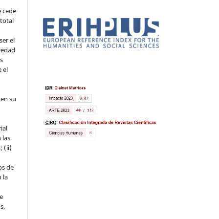
e cede
 total
ser el
piedad
os
 el
 en su
ial
 las
 (ii)
os de
 la
ue
s,