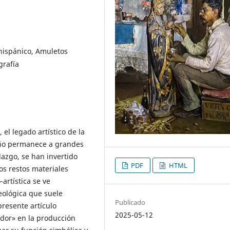
hispánico, Amuletos
grafía
, el legado artístico de la
eño permanece a grandes
lazgo, se han invertido
PDF
HTML
los restos materiales
artística se ve
ológica que suele
Publicado
presente artículo
2025-05-12
ndor» en la producción