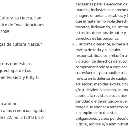
necesarias para la ejecución de
material, inclusive los derecho
imagen, si fueran aplicables; y (
Cultura La Hueca. San
que el material no viola derec
ntro de Investigaciones
terceros, incluyendo, sin limita
 2005.
estos, los derechos de autor y
derechos de las personas.
El autor/a o cedente, exime a l
as da cultura Nasca.”
revista de toda y cualquier
responsabilidad con relación a 
violación de derechos de autor
ornos domésticos
comprometiéndose a emplear 
queología de Los
sus esfuerzos para auxiliar a la
r M. Götz y Kitty F.
revista en la defensa de cualqu
acusación, medidas extrajudici
y/o judiciales. Asimismo, asume
abono a la revista de cualquier
cantidad o indemnización que 
do andino:
tenga que abonar a terceros po
n a las creencias ligadas
incumplimiento de estas
s 22, no. 2 (2012): 57-
obligaciones, ya sea por decisi
judicial, arbitral y/o administra