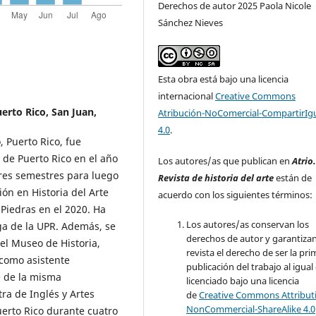
Derechos de autor 2025 Paola Nicole
Sánchez Nieves
Esta obra está bajo una licencia
internacional
Creative Commons
erto Rico, San Juan,
Atribución-NoComercial-CompartirIg
4.0
.
 Puerto Rico, fue
o de Puerto Rico en el año
Los autores/as que publican en
Atrio
 tres semestres para luego
Revista de historia del arte
están de
ón en Historia del Arte
acuerdo con los siguientes términos:
 Piedras en el 2020. Ha
Los autores/as conservan los
ga de la UPR. Además, se
derechos de autor y garantizan
el Museo de Historia,
revista el derecho de ser la pr
 como asistente
publicación del trabajo al igual
te de la misma
licenciado bajo una licencia
ra de Inglés y Artes
de
Creative Commons Attribut
NonCommercial-ShareAlike 4.0
erto Rico durante cuatro