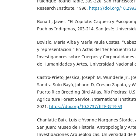
Palenque Round Table, 309-320. San Francisco: 
Research Institute, 1996.
https://doi.org/10.299
Bonatti, Javier. “El Zopilote: Caquero y Psicopo
Pueblos Indígenas, 203-214. San José: Universid
Bovisio, María Alba y María Paula Costas. “Cabez
y representación.” En Actas del 1er Encuentro 
Investigadores sobre Cuerpos y Corporalidades e
de Humanidades y Artes, Universidad Nacional d
Castro-Prieto, Jessica, Joseph M. Wunderle Jr., Jo
Sandra Soto-Bayó, Johann D. Crespo-Zapata, y Wi
Puerto Rico Breeding Bird Atlas. Río Piedras: U.
Agriculture Forest Service, International Institut
2021.
https://doi.org/10.2737/IITF-GTR-53
.
Chanlatte Baik, Luis e Yvonne Narganes Storde.
San Juan: Museo de Historia, Antropología y Art
Investigaciones Arqueológicas, Universidad de P