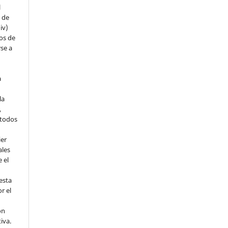
l
s de
iv)
hos de
rse a
a
la
,
todos
ier
ales
 el
esta
r el
ón
tiva.