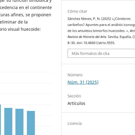
gar su función simbólica y
ocedencia en el continente
Cómo citar
turas afines, se proponen
Sánchez Nieves, P. N. (2025) «¿Cóndores
reliminar de la
caribeños? Apuntes para el análisis iconog
orio visual huecoide:
de los amuletos bimorfos huecoides. »,
Atr
Revista de Historia del Arte
. Sevilla, España, (
8–30. doi: 10.46661/atrio.9555.
Más formatos de cita
Número
Núm. 31 (2025)
Sección
Artículos
Licencia