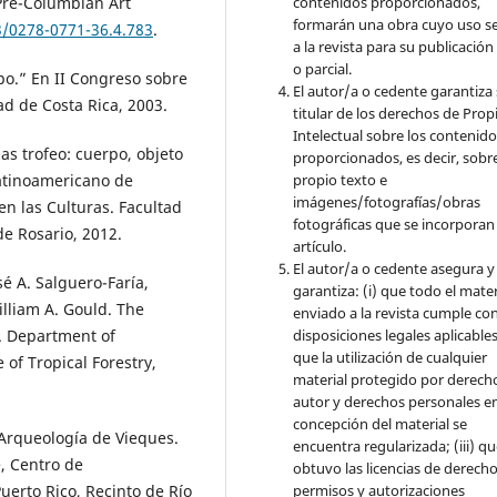
Pre-Columbian Art
contenidos proporcionados,
formarán una obra cuyo uso s
3/0278-0771-36.4.783
.
a la revista para su publicación
o parcial.
mpo.” En II Congreso sobre
El autor/a o cedente garantiza 
ad de Costa Rica, 2003.
titular de los derechos de Pro
Intelectual sobre los contenid
as trofeo: cuerpo, objeto
proporcionados, es decir, sobre
Latinoamericano de
propio texto e
imágenes/fotografías/obras
n las Culturas. Facultad
fotográficas que se incorporan
e Rosario, 2012.
artículo.
El autor/a o cedente asegura y
sé A. Salguero-Faría,
garantiza: (i) que todo el mater
lliam A. Gould. The
enviado a la revista cumple con
disposiciones legales aplicables;
S. Department of
que la utilización de cualquier
e of Tropical Forestry,
material protegido por derech
autor y derechos personales en
concepción del material se
 Arqueología de Vieques.
encuentra regularizada; (iii) q
e, Centro de
obtuvo las licencias de derecho
permisos y autorizaciones
uerto Rico, Recinto de Río