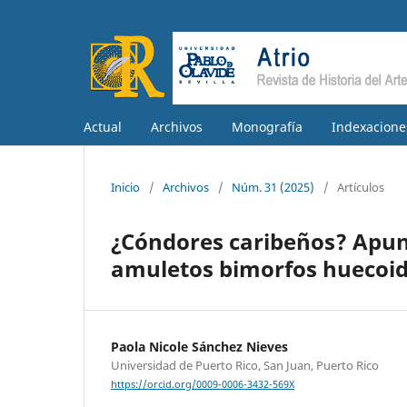
Actual
Archivos
Monografía
Indexacione
Inicio
/
Archivos
/
Núm. 31 (2025)
/
Artículos
¿Cóndores caribeños? Apunte
amuletos bimorfos huecoid
Paola Nicole Sánchez Nieves
Universidad de Puerto Rico, San Juan, Puerto Rico
https://orcid.org/0009-0006-3432-569X