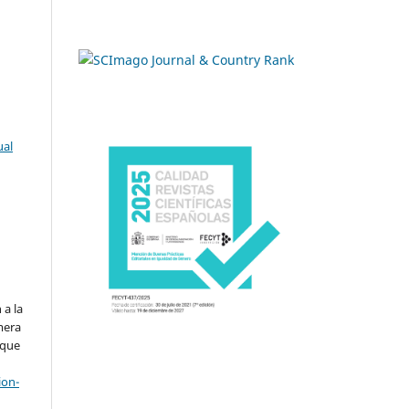
ual
.
 a la
imera
 que
ion-