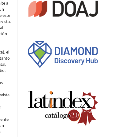
ite a
 un
e este
evista.
al
ción
a
a), el
 tanto
tal,
io.
os
evista
.
s
mente
con
s