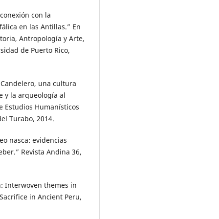
 conexión con la
álica en las Antillas.” En
oria, Antropología y Arte,
sidad de Puerto Rico,
 Candelero, una cultura
e y la arqueología al
de Estudios Humanísticos
del Turabo, 2014.
feo nasca: evidencias
eber.” Revista Andina 36,
on: Interwoven themes in
Sacrifice in Ancient Peru,