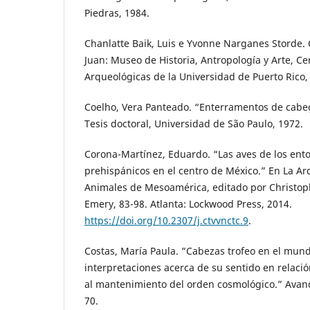
Piedras, 1984.
Chanlatte Baik, Luis e Yvonne Narganes Storde. 
Juan: Museo de Historia, Antropología y Arte, Ce
Arqueológicas de la Universidad de Puerto Rico,
Coelho, Vera Panteado. “Enterramentos de cabeç
Tesis doctoral, Universidad de São Paulo, 1972.
Corona-Martínez, Eduardo. “Las aves de los ent
prehispánicos en el centro de México.” En La Ar
Animales de Mesoamérica, editado por Christophe
Emery, 83-98. Atlanta: Lockwood Press, 2014.
https://doi.org/10.2307/j.ctvvnctc.9
.
Costas, María Paula. “Cabezas trofeo en el mun
interpretaciones acerca de su sentido en relació
al mantenimiento del orden cosmológico.” Avance
70.