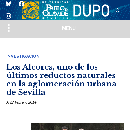
bluesky
facebook
instagram
Toggle
MENU
sidebar
&
navigation
INVESTIGACIÓN
Los Alcores, uno de los
últimos reductos naturales
en la aglomeración urbana
de Sevilla
A
27 febrero 2014