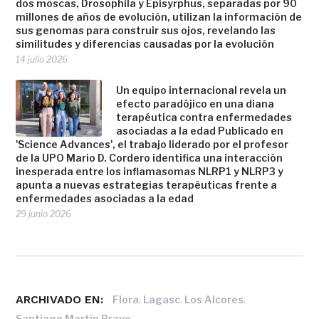
dos moscas, Drosophila y Episyrphus, separadas por 90
millones de años de evolución, utilizan la información de
sus genomas para construir sus ojos, revelando las
similitudes y diferencias causadas por la evolución
14 julio 2026
Un equipo internacional revela un
efecto paradójico en una diana
terapéutica contra enfermedades
asociadas a la edad Publicado en
'Science Advances', el trabajo liderado por el profesor
de la UPO Mario D. Cordero identifica una interacción
inesperada entre los inflamasomas NLRP1 y NLRP3 y
apunta a nuevas estrategias terapéuticas frente a
enfermedades asociadas a la edad
29 junio 2026
ARCHIVADO EN:
,
,
,
Flora
Lagasc
Los Alcores
Santiago Martín Bravo