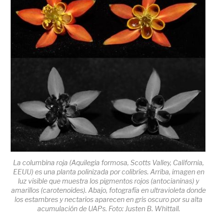
La columbina roja (Aquilegia formosa, Scotts Valley, California,
EEUU) es una planta polinizada por colibríes. Arriba, imagen en
luz visible que muestra los pigmentos rojos (antocianinas) y
amarillos (carotenoides). Abajo, fotografía en ultravioleta donde
los estambres y nectarios aparecen en gris oscuro por su alta
acumulación de UAPs. Foto: Justen B. Whittall.