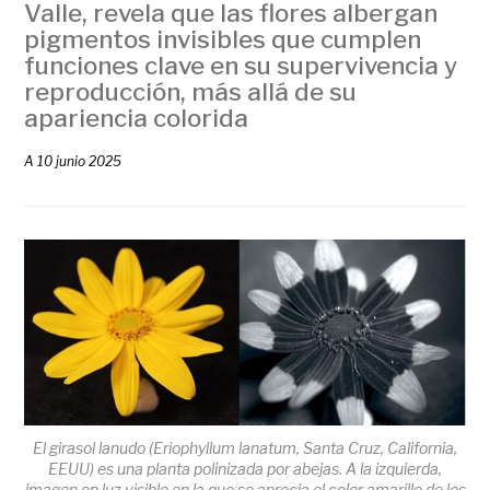
Valle, revela que las flores albergan
pigmentos invisibles que cumplen
funciones clave en su supervivencia y
reproducción, más allá de su
apariencia colorida
A
10 junio 2025
El girasol lanudo (Eriophyllum lanatum, Santa Cruz, California,
EEUU) es una planta polinizada por abejas. A la izquierda,
imagen en luz visible en la que se aprecia el color amarillo de los