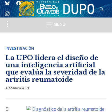
bluesky
facebook
instagram
Toggle
MENU
sidebar
&
navigation
INVESTIGACIÓN
La UPO lidera el diseño de
una inteligencia artificial
que evalúa la severidad de la
artritis reumatoide
A
12 enero 2018
El